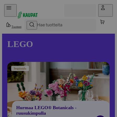
Hyppää sisältöön
Tuotteet
LEGO
Inspiroidu
Hurmaa LEGO® Botanicals -
ruusukimpulla