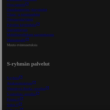
Oiva-raportit
Osuuskauppojen yhteystiedot
Tilaus- ja toimitusehdot
Tietosuojakäytäntö
Palvelun käyttöehdot
Saavutettavuus
Mobiilisovelluksen saavutettavuus
Mainostajalle
Muuta evästeasetuksia
S-ryhmän palvelut
S-ryhmä
Asiakasomistajuus
Yhteishyvä Ruoka -sovellus
S-ostoslista -sovellus
Prisma.fi
Sokos.fi