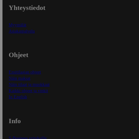
Yhteystiedot
Myymälät
Asiakaspalvelu
Ohjeet
Ensitilaajan ohjeet
Näin maksat
Näin tilaat ja muokkaat
Kaikki ohjeet ja vinkit
In English
Info
S-Business yrityksille