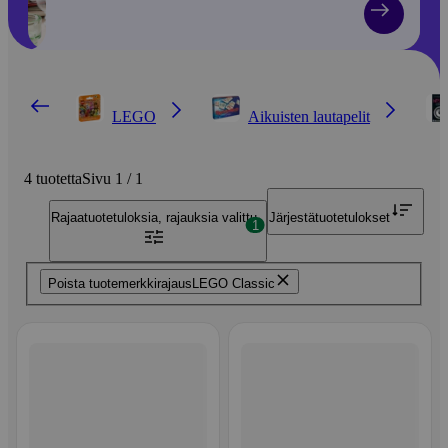
LEGO
Aikuisten lautapelit
4 tuotetta
Sivu 1 / 1
Rajaa
tuotetuloksia, rajauksia valittu
Järjestä
tuotetulokset
1
Poista tuotemerkkirajaus
LEGO Classic