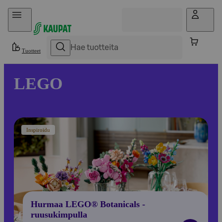
Hyppää sisältöön
Tuotteet
LEGO
Inspiroidu
Hurmaa LEGO® Botanicals -
ruusukimpulla