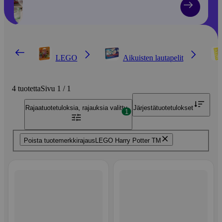
LEGO
Aikuisten lautapelit
4 tuotetta
Sivu 1 / 1
Rajaa
tuotetuloksia, rajauksia valittu
Järjestä
tuotetulokset
1
Poista tuotemerkkirajaus
LEGO Harry Potter TM