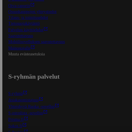
Oiva-raportit
Osuuskauppojen yhteystiedot
Tilaus- ja toimitusehdot
Tietosuojakäytäntö
Palvelun käyttöehdot
Saavutettavuus
Mobiilisovelluksen saavutettavuus
Mainostajalle
Muuta evästeasetuksia
S-ryhmän palvelut
S-ryhmä
Asiakasomistajuus
Yhteishyvä Ruoka -sovellus
S-ostoslista -sovellus
Prisma.fi
Sokos.fi