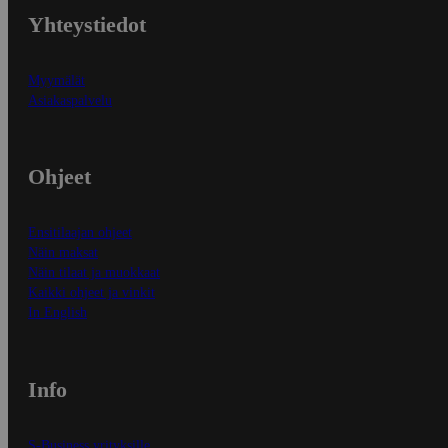
Yhteystiedot
Myymälät
Asiakaspalvelu
Ohjeet
Ensitilaajan ohjeet
Näin maksat
Näin tilaat ja muokkaat
Kaikki ohjeet ja vinkit
In English
Info
S-Business yrityksille