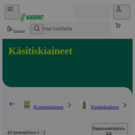
Hyppää sisältöön
Tuotteet
Käsitiskiaineet
Konetiskiaineet
Käsitiskiaineet
Rajaa
tuotetuloksia
43 tuotetta
Sivu 1 / 2