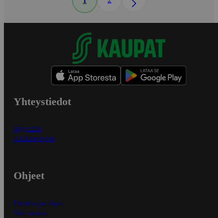
1
Yhteystiedot
Myymälät
Asiakaspalvelu
Ohjeet
Ensitilaajan ohjeet
Näin maksat