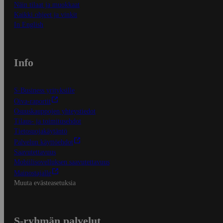
Näin tilaat ja muokkaat
Kaikki ohjeet ja vinkit
In English
Info
S-Business yrityksille
Oiva-raportit
Osuuskauppojen yhteystiedot
Tilaus- ja toimitusehdot
Tietosuojakäytäntö
Palvelun käyttöehdot
Saavutettavuus
Mobiilisovelluksen saavutettavuus
Mainostajalle
Muuta evästeasetuksia
S-ryhmän palvelut