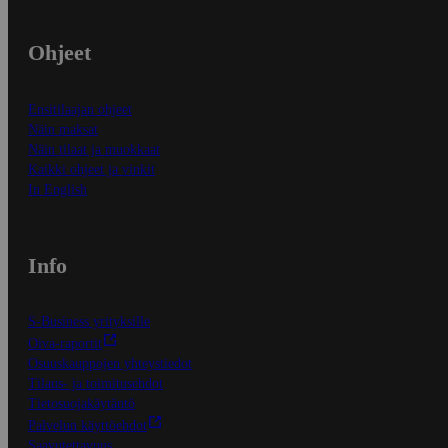
Ohjeet
Ensitilaajan ohjeet
Näin maksat
Näin tilaat ja muokkaat
Kaikki ohjeet ja vinkit
In English
Info
S-Business yrityksille
Oiva-raportit
Osuuskauppojen yhteystiedot
Tilaus- ja toimitusehdot
Tietosuojakäytäntö
Palvelun käyttöehdot
Saavutettavuus