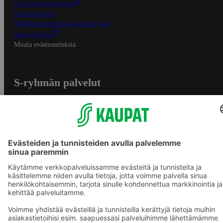
Palvelun käyttöehdot
Saavutettavuus
Mobiilisovelluksen saavutettavuus
Mainostajalle
Muuta evästeasetuksia
S-ryhmän palvelut
S-ryhmä
Asiakasomistajuus
Yhteishyvä Ruoka -sovellus
S-ostoslista -sovellus
Prisma.fi
Sokos.fi
S-Pankki
Yhteishyvä
Sokos Hotels
Raflaamo