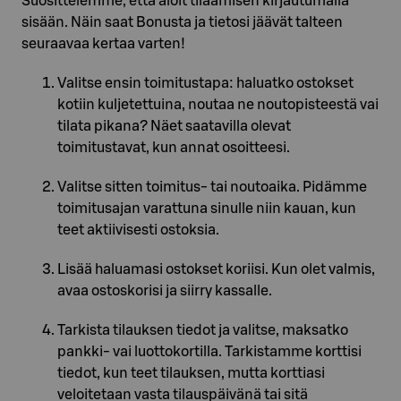
Suosittelemme, että aloit tilaamisen kirjautumalla
sisään. Näin saat Bonusta ja tietosi jäävät talteen
seuraavaa kertaa varten!
Valitse ensin toimitustapa: haluatko ostokset
kotiin kuljetettuina, noutaa ne noutopisteestä vai
tilata pikana? Näet saatavilla olevat
toimitustavat, kun annat osoitteesi.
Valitse sitten toimitus- tai noutoaika. Pidämme
toimitusajan varattuna sinulle niin kauan, kun
teet aktiivisesti ostoksia.
Lisää haluamasi ostokset koriisi. Kun olet valmis,
avaa ostoskorisi ja siirry kassalle.
Tarkista tilauksen tiedot ja valitse, maksatko
pankki- vai luottokortilla. Tarkistamme korttisi
tiedot, kun teet tilauksen, mutta korttiasi
veloitetaan vasta tilauspäivänä tai sitä