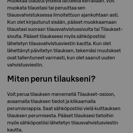
Muokkaa tilausta yhdellä laitteella kerrallaan. Voit
muokata tilaustasi tai peruuttaa sen
tilausvahvistuksessa ilmoitettuun ajankohtaan asti.
Kun olet kirjautunut sisään, pääset muokkaamaan
tilaustasi suoraan tilausvahvistussivulta tai Tilaukset-
sivulta. Pääset tilaukseesi myös sähköpostiisi
lähetetyn tilausvahvistusviestin kautta. Kun olet
lähettänyt päivitetyn tilauksen, tekemäsi muutokset
ovat tallentuneet varmasti, kun olet saanut uuden
vahvistusviestin.
Miten perun tilaukseni?
Voit perua tilauksen menemellä Tilaukset-osioon,
avaamalla tilauksen tiedot ja klikaamalla
perumisnappia. Saat sähköpostiisi vielä kuittauksen
tilauksen perumisesta. Pääset tilauksesi tietoihin
myös sähköpostiisi lähetetyn tilausvahvistusviestin
kautta.