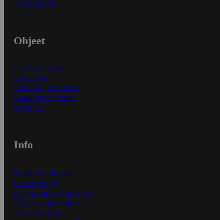
Asiakaspalvelu
Ohjeet
Ensitilaajan ohjeet
Näin maksat
Näin tilaat ja muokkaat
Kaikki ohjeet ja vinkit
In English
Info
S-Business yrityksille
Oiva-raportit
Osuuskauppojen yhteystiedot
Tilaus- ja toimitusehdot
Tietosuojakäytäntö