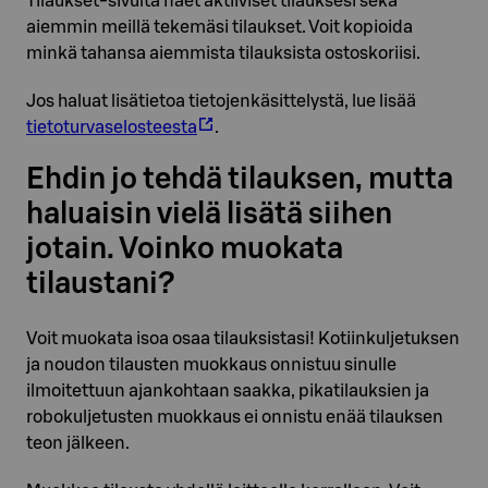
Tilaukset-sivulta näet aktiiviset tilauksesi sekä
aiemmin meillä tekemäsi tilaukset. Voit kopioida
minkä tahansa aiemmista tilauksista ostoskoriisi.
Jos haluat lisätietoa tietojenkäsittelystä, lue lisää
tietoturvaselosteesta
.
Ehdin jo tehdä tilauksen, mutta
haluaisin vielä lisätä siihen
jotain. Voinko muokata
tilaustani?
Voit muokata isoa osaa tilauksistasi! Kotiinkuljetuksen
ja noudon tilausten muokkaus onnistuu sinulle
ilmoitettuun ajankohtaan saakka, pikatilauksien ja
robokuljetusten muokkaus ei onnistu enää tilauksen
teon jälkeen.