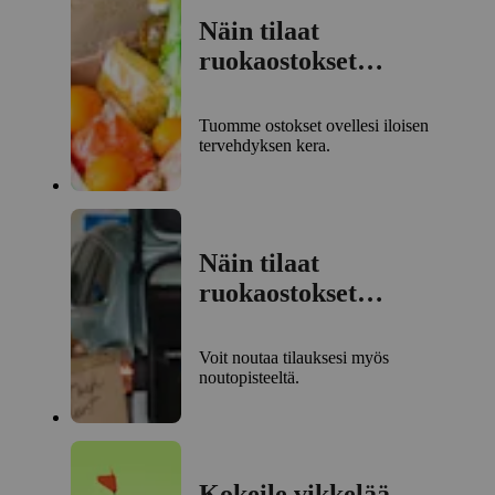
Näin tilaat
ruokaostokset
kotiinkuljetuksella
Tuomme ostokset ovellesi iloisen
tervehdyksen kera.
Näin tilaat
ruokaostokset
noutopisteelle
Voit noutaa tilauksesi myös
noutopisteeltä.
Kokeile vikkelää