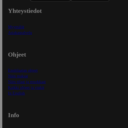
Yhteystiedot
Myymälät
Asiakaspalvelu
Ohjeet
Ensitilaajan ohjeet
Näin maksat
Näin tilaat ja muokkaat
Kaikki ohjeet ja vinkit
In English
Info