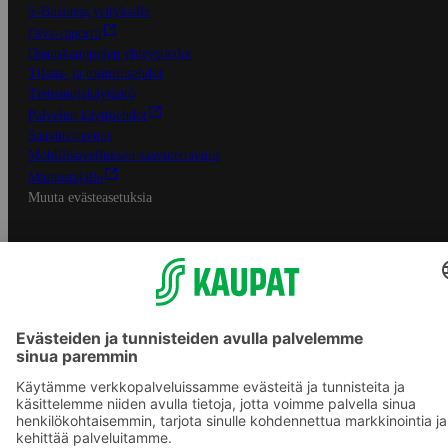
S-Business yrityksille
Oiva-raportit
Osuuskauppojen yhteystiedot
Tilaus- ja toimitusehdot
Tietosuojakäytäntö
Palvelun käyttöehdot
Saavutettavuus
Mobiilisovelluksen saavutettavuus
Mainostajalle
Muuta evästeasetuksia
S-ryhmän palvelut
S-ryhmä
Asiakasomistajuus
Yhteishyvä Ruoka -sovellus
S-ostoslista -sovellus
Prisma.fi
Sokos.fi