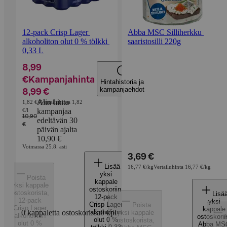
12-pack Crisp Lager 
Abba MSC Silliherkku 
alkoholiton olut 0 % tölkki 
saaristosilli 220g
0,33 L
8,99
€
Kampanjahinta
Hintahistoria ja
kampanjaehdot
8,99 €
Alin hinta
1,82 €/l
Vertailuhinta 1,82
€/l
kampanjaa
10,90
edeltävän 30
€
päivän ajalta
10,90 €
Voimassa 25.8. asti
3,69 €
Lisää
16,77 €/kg
Vertailuhinta 16,77 €/kg
yksi
Poista
kappale
yksi kappale
ostoskoriin
,
ostoskorista
,
Lisä
12-pack
12-pack
yksi
Crisp Lager
Poista
Crisp Lager
kappale
0 kappaletta ostoskorissa
alkoholiton
0
kpl
yksi kappale
alkoholiton
ostoskorii
olut 0 %
ostoskorista
,
olut 0 %
Abba MS
k