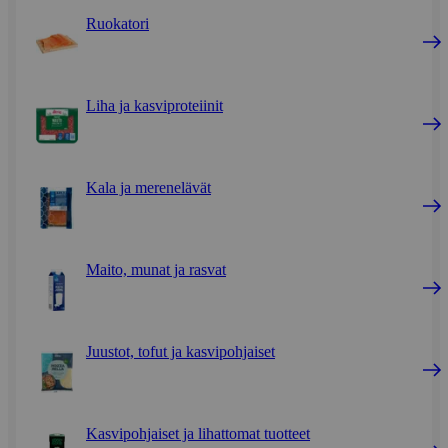
Ruokatori
Liha ja kasviproteiinit
Kala ja merenelävät
Maito, munat ja rasvat
Juustot, tofut ja kasvipohjaiset
Kasvipohjaiset ja lihattomat tuotteet