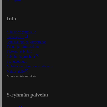
In English
Info
S-Business yrityksille
Oiva-raportit
Osuuskauppojen yhteystiedot
Tilaus- ja toimitusehdot
Tietosuojakäytäntö
Palvelun käyttöehdot
Saavutettavuus
Mobiilisovelluksen saavutettavuus
Mainostajalle
Muuta evästeasetuksia
S-ryhmän palvelut