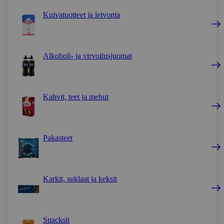
Kuivatuotteet ja leivonta
Alkoholi- ja virvoitusjuomat
Kahvit, teet ja mehut
Pakasteet
Karkit, suklaat ja keksit
Snacksit