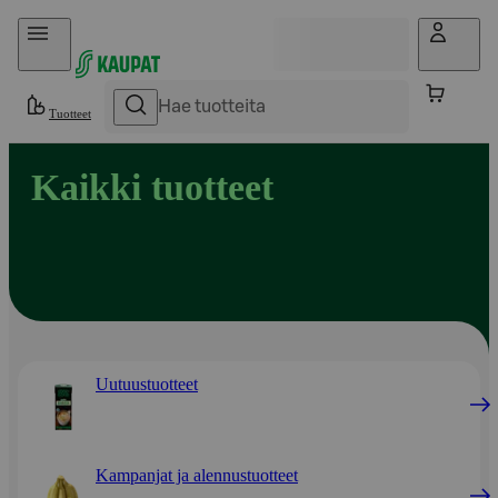
Hyppää sisältöön
Tuotteet
Kaikki tuotteet
Uutuustuotteet
Kampanjat ja alennustuotteet