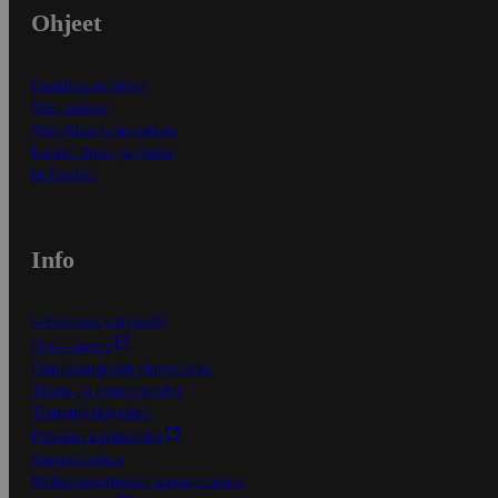
Ohjeet
Ensitilaajan ohjeet
Näin maksat
Näin tilaat ja muokkaat
Kaikki ohjeet ja vinkit
In English
Info
S-Business yrityksille
Oiva-raportit
Osuuskauppojen yhteystiedot
Tilaus- ja toimitusehdot
Tietosuojakäytäntö
Palvelun käyttöehdot
Saavutettavuus
Mobiilisovelluksen saavutettavuus