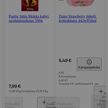
Paulig Juhla Mokka kahvi 
Daim Strawberry jäätelö 
suodatinjauhatus 500g
kotipakkaus 442g/850ml
5,49 €
Kampanjaehdot
6,46
€/l
Vertailuhinta
6,46 €/l
Voimassa 9.8. asti
Voimassa 9.8. asti
7,99 €
15,98 €/kg
Vertailuhinta 15,98 €/kg
Li
yksi
kappa
Poist
Poista yksi
Lisää yksi
Poista yksi
ostoskor
ostosko
kappale
kappale
kappale ostoskorista
,
Dai