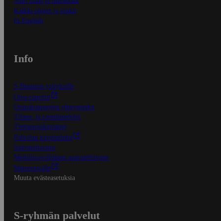
Näin tilaat ja muokkaat
Kaikki ohjeet ja vinkit
In English
Info
S-Business yrityksille
Oiva-raportit
Osuuskauppojen yhteystiedot
Tilaus- ja toimitusehdot
Tietosuojakäytäntö
Palvelun käyttöehdot
Saavutettavuus
Mobiilisovelluksen saavutettavuus
Mainostajalle
Muuta evästeasetuksia
S-ryhmän palvelut