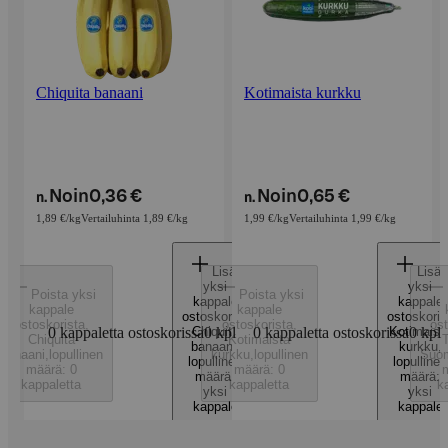
Chiquita banaani
Kotimaista kurkku
Noin
0,36 €
Noin
0,65 €
n.
n.
1,89 €/kg
Vertailuhinta 1,89 €/kg
1,99 €/kg
Vertailuhinta 1,99 €/kg
Lisää
Lisää
yksi
yksi
Poista yksi
Poista yksi
kappale
kappale
kappale
kappale
ostoskoriin
,
ostoskorii
ostoskorista
,
ostoskorista
,
ost
0 kappaletta ostoskorissa
Chiquita
0
kpl
0 kappaletta ostoskorissa
Kotimaist
0
kpl
Chiquita
Kotimaista
banaani
,
kurkku
,
banaani
,
lopullinen
kurkku
,
lopullinen
Suo
lopullinen
lopullinen
määrä: 0
määrä: 0
m
määrä:
määrä:
kappaletta
kappaletta
k
yksi
yksi
kappale
kappale