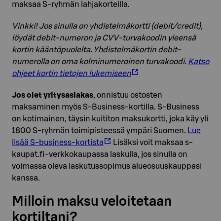
maksaa S-ryhmän lahjakorteilla.
Vinkki! Jos sinulla on yhdistelmäkortti (debit/credit),
löydät debit-numeron ja CVV-turvakoodin yleensä
kortin kääntöpuolelta. Yhdistelmäkortin debit-
numerolla on oma kolminumeroinen turvakoodi.
Katso
ohjeet kortin tietojen lukemiseen
Jos olet yritysasiakas
, onnistuu ostosten
maksaminen myös S-Business-kortilla. S-Business
on kotimainen, täysin kuititon maksukortti, joka käy yli
1800 S-ryhmän toimipisteessä ympäri Suomen.
Lue
lisää S-business-kortista
Lisäksi voit maksaa s-
kaupat.fi-verkkokaupassa laskulla, jos sinulla on
voimassa oleva laskutussopimus alueosuuskauppasi
kanssa.
Milloin maksu veloitetaan
kortiltani?