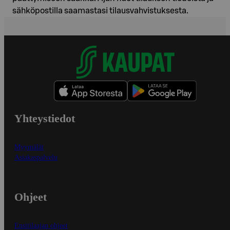
sähköpostilla saamastasi tilausvahvistuksesta.
Yhteystiedot
Myymälät
Asiakaspalvelu
Ohjeet
Ensitilaajan ohjeet