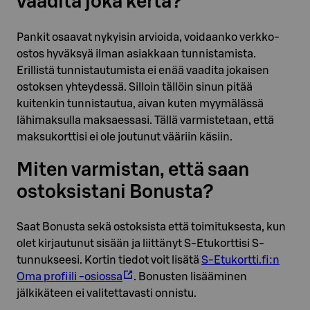
vaadita joka kerta?
Pankit osaavat nykyisin arvioida, voidaanko verkko-
ostos hyväksyä ilman asiakkaan tunnistamista.
Erillistä tunnistautumista ei enää vaadita jokaisen
ostoksen yhteydessä. Silloin tällöin sinun pitää
kuitenkin tunnistautua, aivan kuten myymälässä
lähimaksulla maksaessasi. Tällä varmistetaan, että
maksukorttisi ei ole joutunut vääriin käsiin.
Miten varmistan, että saan
ostoksistani Bonusta?
Saat Bonusta sekä ostoksista että toimituksesta, kun
olet kirjautunut sisään ja liittänyt S-Etukorttisi S-
tunnukseesi. Kortin tiedot voit lisätä
S-Etukortti.fi:n
Oma profiili -osiossa
. Bonusten lisääminen
jälkikäteen ei valitettavasti onnistu.