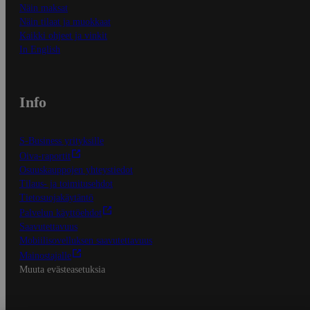
Näin maksat
Näin tilaat ja muokkaat
Kaikki ohjeet ja vinkit
In English
Info
S-Business yrityksille
Oiva-raportit
Osuuskauppojen yhteystiedot
Tilaus- ja toimitusehdot
Tietosuojakäytäntö
Palvelun käyttöehdot
Saavutettavuus
Mobiilisovelluksen saavutettavuus
Mainostajalle
Muuta evästeasetuksia