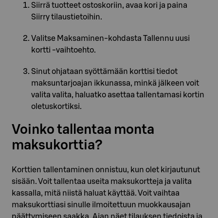
Siirrä tuotteet ostoskoriin, avaa kori ja paina
Siirry tilaustietoihin.
Valitse Maksaminen-kohdasta Tallennu uusi
kortti -vaihtoehto.
Sinut ohjataan syöttämään korttisi tiedot
maksuntarjoajan ikkunassa, minkä jälkeen voit
valita valita, haluatko asettaa tallentamasi kortin
oletuskortiksi.
Voinko tallentaa monta
maksukorttia?
Korttien tallentaminen onnistuu, kun olet kirjautunut
sisään. Voit tallentaa useita maksukortteja ja valita
kassalla, mitä niistä haluat käyttää. Voit vaihtaa
maksukorttiasi sinulle ilmoitettuun muokkausajan
päättymiseen saakka. Ajan näet tilauksen tiedoista ja