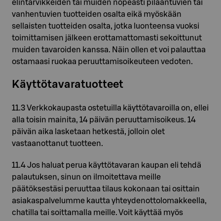
elintarvikkeiden tai muiden nopeasti pilaantuvien tai
vanhentuvien tuotteiden osalta eikä myöskään
sellaisten tuotteiden osalta, jotka luonteensa vuoksi
toimittamisen jälkeen erottamattomasti sekoittunut
muiden tavaroiden kanssa. Näin ollen et voi palauttaa
ostamaasi ruokaa peruuttamisoikeuteen vedoten.
Käyttötavaratuotteet
11.3 Verkkokaupasta ostetuilla käyttötavaroilla on, ellei
alla toisin mainita, 14 päivän peruuttamisoikeus. 14
päivän aika lasketaan hetkestä, jolloin olet
vastaanottanut tuotteen.
11.4 Jos haluat perua käyttötavaran kaupan eli tehdä
palautuksen, sinun on ilmoitettava meille
päätöksestäsi peruuttaa tilaus kokonaan tai osittain
asiakaspalvelumme kautta yhteydenottolomakkeella,
chatilla tai soittamalla meille. Voit käyttää myös