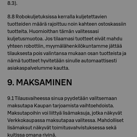
8.3).
8.8 Robokuljetuksissa kerralla kuljetettavien
tuotteiden määrä rajoittuu noin kahteen ostoskassiin
tuotteita. Huomioithan tämän valitessasi
kuljetusmuotoa. Jos tilaamasi tuotteet eivät mahdu
yhteen robottiin, myymälähenkilökuntamme jättää
tilauksesta pois valintansa mukaan osan tuotteista ja
nämä tuotteet hyvitetään sinulle automaattisesti
asiakaspalvelumme kautta.
9. MAKSAMINEN
9.1 Tilausvaiheessa sinua pyydetään valitsemaan
maksutapa Kaupan tarjoamista vaihtoehdoista.
Maksutapoihin voi liittyä lisämaksuja, jotka näkyvät
Verkkokaupassa maksutapaa valitessa. Mahdolliset
lisämaksut näkyvät toimitusvahvistuksessa sekä
kuitissa omana rivinä.