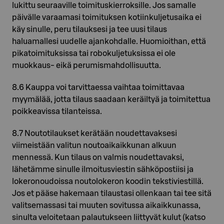
lukittu seuraaville toimituskierroksille. Jos samalle
päivälle varaamasi toimituksen kotiinkuljetusaika ei
käy sinulle, peru tilauksesi ja tee uusi tilaus
haluamallesi uudelle ajankohdalle. Huomioithan, että
pikatoimituksissa tai robokuljetuksissa ei ole
muokkaus- eikä perumismahdollisuutta.
8.6 Kauppa voi tarvittaessa vaihtaa toimittavaa
myymälää, jotta tilaus saadaan keräiltyä ja toimitettua
poikkeavissa tilanteissa.
8.7 Noutotilaukset kerätään noudettavaksesi
viimeistään valitun noutoaikaikkunan alkuun
mennessä. Kun tilaus on valmis noudettavaksi,
lähetämme sinulle ilmoitusviestin sähköpostiisi ja
lokeronoudoissa noutolokeron koodin tekstiviestillä.
Jos et pääse hakemaan tilaustasi ollenkaan tai tee sitä
valitsemassasi tai muuten sovitussa aikaikkunassa,
sinulta veloitetaan palautukseen liittyvät kulut (katso