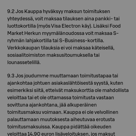
9.2 Jos Kauppa hyväksyy maksun toimituksen
yhteydessä, voit maksaa tilauksen aina pankki- tai
luottokortilla (myös Visa Electron käy). Lisäksi Food
Market Herkun myymälänoudossa voit maksaa S-
ryhmän lahjakortilla tai S-Business-kortilla.
Verkkokaupan tilauksia ei voi maksaa käteisellä,
sosiaalitoimiston maksusitoumuksella tai
lounassetelillä.
9.3 Jos joudumme muuttamaan toimitustapaa tai
ajankohtaa johtuen asiakaslähtöisestä syystä, kuten
esimerkiksi siitä, etteivät maksukorttia ole mahdollista
veloittaa tai et ole ottamassa toimitusta vastaan
sovittuna ajankohtana, jää alkuperäinen
toimitusmaksu voimaan. Kauppa ei ole velvollinen
palauttamaan muutoksesta aiheutuvaa erotusta
toimitusmaksuissa. Kauppa pidättää oikeuden
veloittaa 14,90 euron lisäveloituksen, jos maksut