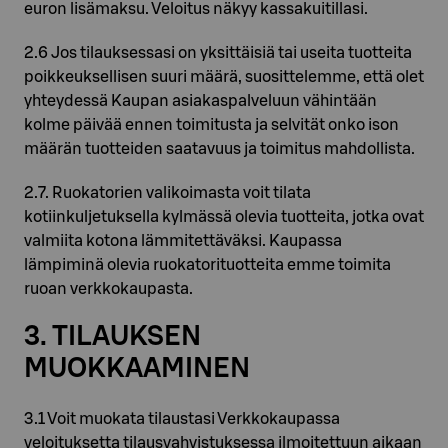
euron lisämaksu. Veloitus näkyy kassakuitillasi.
2.6 Jos tilauksessasi on yksittäisiä tai useita tuotteita
poikkeuksellisen suuri määrä, suosittelemme, että olet
yhteydessä Kaupan asiakaspalveluun vähintään
kolme päivää ennen toimitusta ja selvität onko ison
määrän tuotteiden saatavuus ja toimitus mahdollista.
2.7. Ruokatorien valikoimasta voit tilata
kotiinkuljetuksella kylmässä olevia tuotteita, jotka ovat
valmiita kotona lämmitettäväksi. Kaupassa
lämpiminä olevia ruokatorituotteita emme toimita
ruoan verkkokaupasta.
3. TILAUKSEN
MUOKKAAMINEN
3.1 Voit muokata tilaustasi Verkkokaupassa
veloituksetta tilausvahvistuksessa ilmoitettuun aikaan