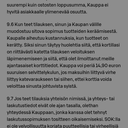
suurempi kuin ostosten loppusumma, Kauppa ei
hyvitä asiakkaalle ylimenevää osuutta.
9.6 Kun teet tilauksen, sinun ja Kaupan välille
muodostuu sitova sopimus tuotteiden keräämisestä.
Kaupalle aiheutuu kustannuksia, kun tuotteet on
kerätty. Siksi sinun täytyy huolehtia siitä, että kortillasi
on riittävästi katetta tilauksen veloituksen
läpimenemiseen ja siitä, että olet ilmoittanut meille
ajantasaiset korttitiedot. Kauppa voi periä 14,90 euron
suuruisen selvittelykulun, jos maksuihin liittyvä virhe
liittyy katevaraukseen tai siihen, ettei korttia voida
veloittaa sinusta johtuvista syistä.
9.7 Jos teet tilauksia yhteisön nimissä, ja yhteys- tai
laskutustiedot eivät ole ajan tasalla, olethan
yhteydessä Kauppaan, jonka kanssa olet tehnyt
laskutussopimuksen tositteen oikaisemiseksi. SOK:lla
ei ole velvollisuutta korjata puutteellisia tai virheellisiä