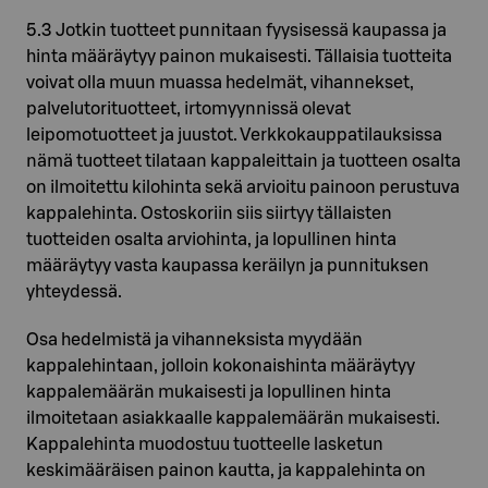
5.3 Jotkin tuotteet punnitaan fyysisessä kaupassa ja
hinta määräytyy painon mukaisesti. Tällaisia tuotteita
voivat olla muun muassa hedelmät, vihannekset,
palvelutorituotteet, irtomyynnissä olevat
leipomotuotteet ja juustot. Verkkokauppatilauksissa
nämä tuotteet tilataan kappaleittain ja tuotteen osalta
on ilmoitettu kilohinta sekä arvioitu painoon perustuva
kappalehinta. Ostoskoriin siis siirtyy tällaisten
tuotteiden osalta arviohinta, ja lopullinen hinta
määräytyy vasta kaupassa keräilyn ja punnituksen
yhteydessä.
Osa hedelmistä ja vihanneksista myydään
kappalehintaan, jolloin kokonaishinta määräytyy
kappalemäärän mukaisesti ja lopullinen hinta
ilmoitetaan asiakkaalle kappalemäärän mukaisesti.
Kappalehinta muodostuu tuotteelle lasketun
keskimääräisen painon kautta, ja kappalehinta on