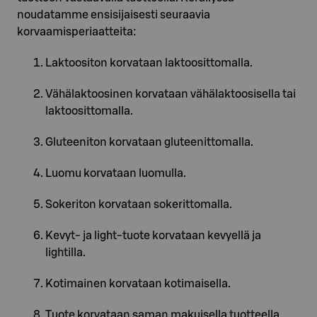
noudatamme ensisijaisesti seuraavia
korvaamisperiaatteita:
Laktoositon korvataan laktoosittomalla.
Vähälaktoosinen korvataan vähälaktoosisella tai
laktoosittomalla.
Gluteeniton korvataan gluteenittomalla.
Luomu korvataan luomulla.
Sokeriton korvataan sokerittomalla.
Kevyt- ja light-tuote korvataan kevyellä ja
lightilla.
Kotimainen korvataan kotimaisella.
Tuote korvataan saman makuisella tuotteella.