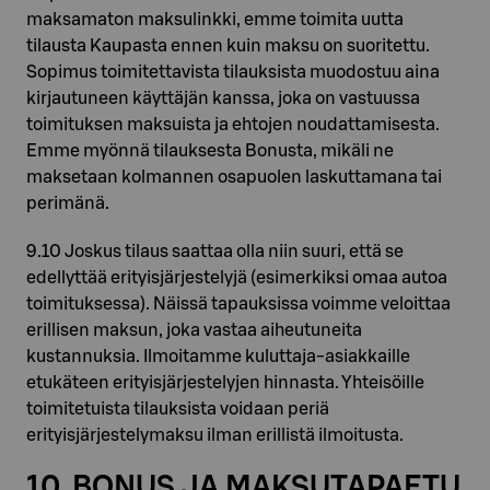
maksamaton maksulinkki, emme toimita uutta
tilausta Kaupasta ennen kuin maksu on suoritettu.
Sopimus toimitettavista tilauksista muodostuu aina
kirjautuneen käyttäjän kanssa, joka on vastuussa
toimituksen maksuista ja ehtojen noudattamisesta.
Emme myönnä tilauksesta Bonusta, mikäli ne
maksetaan kolmannen osapuolen laskuttamana tai
perimänä.
9.10 Joskus tilaus saattaa olla niin suuri, että se
edellyttää erityisjärjestelyjä (esimerkiksi omaa autoa
toimituksessa). Näissä tapauksissa voimme veloittaa
erillisen maksun, joka vastaa aiheutuneita
kustannuksia. Ilmoitamme kuluttaja-asiakkaille
etukäteen erityisjärjestelyjen hinnasta. Yhteisöille
toimitetuista tilauksista voidaan periä
erityisjärjestelymaksu ilman erillistä ilmoitusta.
10. BONUS JA MAKSUTAPAETU