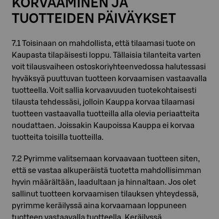
KORVAAMINEN JA
TUOTTEIDEN PÄIVÄYKSET
7.1 Toisinaan on mahdollista, että tilaamasi tuote on
Kaupasta tilapäisesti loppu. Tällaisia tilanteita varten
voit tilausvaiheen ostoskoriyhteenvedossa halutessasi
hyväksyä puuttuvan tuotteen korvaamisen vastaavalla
tuotteella. Voit sallia korvaavuuden tuotekohtaisesti
tilausta tehdessäsi, jolloin Kauppa korvaa tilaamasi
tuotteen vastaavalla tuotteilla alla olevia periaatteita
noudattaen. Joissakin Kaupoissa Kauppa ei korvaa
tuotteita toisilla tuotteilla.
7.2 Pyrimme valitsemaan korvaavaan tuotteen siten,
että se vastaa alkuperäistä tuotetta mahdollisimman
hyvin määrältään, laadultaan ja hinnaltaan. Jos olet
sallinut tuotteen korvaamisen tilauksen yhteydessä,
pyrimme keräilyssä aina korvaamaan loppuneen
tuotteen vastaavalla tuotteella. Keräilyssä