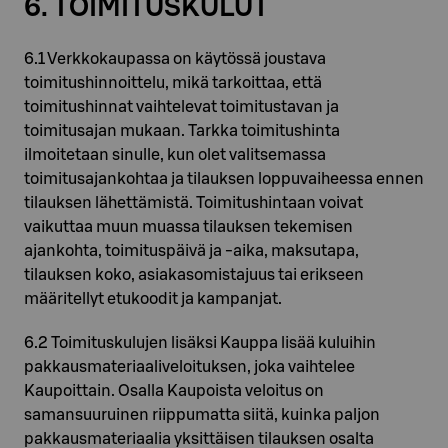
6. TOIMITUSKULUT
6.1 Verkkokaupassa on käytössä joustava
toimitushinnoittelu, mikä tarkoittaa, että
toimitushinnat vaihtelevat toimitustavan ja
toimitusajan mukaan. Tarkka toimitushinta
ilmoitetaan sinulle, kun olet valitsemassa
toimitusajankohtaa ja tilauksen loppuvaiheessa ennen
tilauksen lähettämistä. Toimitushintaan voivat
vaikuttaa muun muassa tilauksen tekemisen
ajankohta, toimituspäivä ja -aika, maksutapa,
tilauksen koko, asiakasomistajuus tai erikseen
määritellyt etukoodit ja kampanjat.
6.2 Toimituskulujen lisäksi Kauppa lisää kuluihin
pakkausmateriaaliveloituksen, joka vaihtelee
Kaupoittain. Osalla Kaupoista veloitus on
samansuuruinen riippumatta siitä, kuinka paljon
pakkausmateriaalia yksittäisen tilauksen osalta