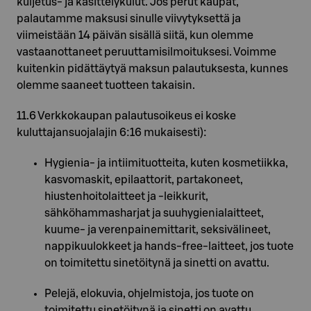
kuljetus- ja käsittelykulut. Jos perut kaupat,
palautamme maksusi sinulle viivytyksettä ja
viimeistään 14 päivän sisällä siitä, kun olemme
vastaanottaneet peruuttamisilmoituksesi. Voimme
kuitenkin pidättäytyä maksun palautuksesta, kunnes
olemme saaneet tuotteen takaisin.
11.6 Verkkokaupan palautusoikeus ei koske
kuluttajansuojalajin 6:16 mukaisesti):
Hygienia- ja intiimituotteita, kuten kosmetiikka,
kasvomaskit, epilaattorit, partakoneet,
hiustenhoitolaitteet ja -leikkurit,
sähköhammasharjat ja suuhygienialaitteet,
kuume- ja verenpainemittarit, seksivälineet,
nappikuulokkeet ja hands-free-laitteet, jos tuote
on toimitettu sinetöitynä ja sinetti on avattu.
Pelejä, elokuvia, ohjelmistoja, jos tuote on
toimitettu sinetöitynä ja sinetti on avattu.