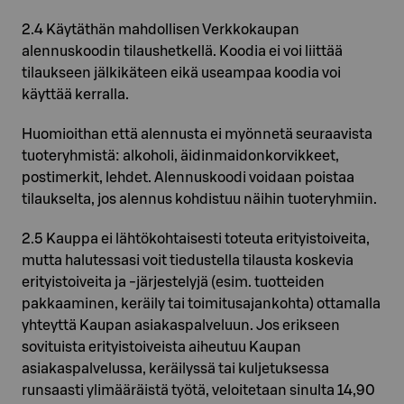
2.4 Käytäthän mahdollisen Verkkokaupan
alennuskoodin tilaushetkellä. Koodia ei voi liittää
tilaukseen jälkikäteen eikä useampaa koodia voi
käyttää kerralla.
Huomioithan että alennusta ei myönnetä seuraavista
tuoteryhmistä: alkoholi, äidinmaidonkorvikkeet,
postimerkit, lehdet. Alennuskoodi voidaan poistaa
tilaukselta, jos alennus kohdistuu näihin tuoteryhmiin.
2.5 Kauppa ei lähtökohtaisesti toteuta erityistoiveita,
mutta halutessasi voit tiedustella tilausta koskevia
erityistoiveita ja -järjestelyjä (esim. tuotteiden
pakkaaminen, keräily tai toimitusajankohta) ottamalla
yhteyttä Kaupan asiakaspalveluun. Jos erikseen
sovituista erityistoiveista aiheutuu Kaupan
asiakaspalvelussa, keräilyssä tai kuljetuksessa
runsaasti ylimääräistä työtä, veloitetaan sinulta 14,90