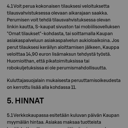
4.1 Voit perua kokonaisen tilauksesi veloituksetta
tilausvahvistuksessa olevaan aikarajaan saakka.
Perumisen voit tehdä tilausvahvistuksessa olevan
linkin kautta, S-kaupat sivuston tai mobiilisovelluksen
"Omat tilaukset"-kohdasta, tai soittamalla Kaupan
asiakaspalveluun asiakaspalvelun aukioloaikoina. Jos
perut tilauksesi keräilyn aloittamisen jälkeen, Kauppa
veloittaa 14,90 euron lisämaksun tehdystä työstä.
Huomioithan, että pikatoimituksissa tai
robokuljetuksissa ei ole perumismahdollisuutta.
Kuluttajasuojalain mukaisesta peruuttamisoikeudesta
on kerrottu lisää alla kohdassa 11.
5. HINNAT
5.1 Verkkokaupassa esitetään kuluvan päivän Kaupan
myymälän hintaa. Asiakas maksaa tuotteista