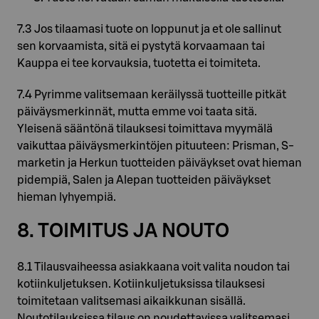
7.3 Jos tilaamasi tuote on loppunut ja et ole sallinut
sen korvaamista, sitä ei pystytä korvaamaan tai
Kauppa ei tee korvauksia, tuotetta ei toimiteta.
7.4 Pyrimme valitsemaan keräilyssä tuotteille pitkät
päiväysmerkinnät, mutta emme voi taata sitä.
Yleisenä sääntönä tilauksesi toimittava myymälä
vaikuttaa päiväysmerkintöjen pituuteen: Prisman, S-
marketin ja Herkun tuotteiden päiväykset ovat hieman
pidempiä, Salen ja Alepan tuotteiden päiväykset
hieman lyhyempiä.
8. TOIMITUS JA NOUTO
8.1 Tilausvaiheessa asiakkaana voit valita noudon tai
kotiinkuljetuksen. Kotiinkuljetuksissa tilauksesi
toimitetaan valitsemasi aikaikkunan sisällä.
Noutotilauksissa tilaus on noudettavissa valitsemasi