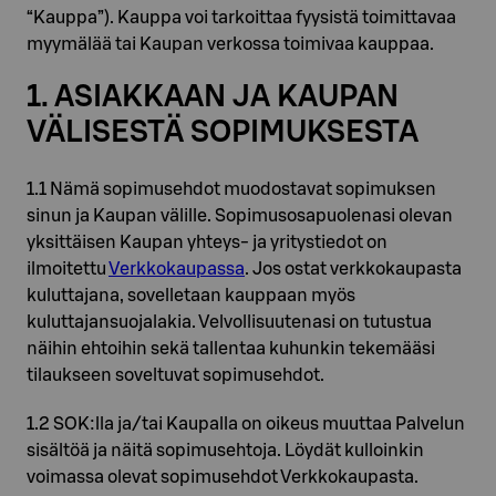
“Kauppa”). Kauppa voi tarkoittaa fyysistä toimittavaa
myymälää tai Kaupan verkossa toimivaa kauppaa.
1. ASIAKKAAN JA KAUPAN
VÄLISESTÄ SOPIMUKSESTA
1.1 Nämä sopimusehdot muodostavat sopimuksen
sinun ja Kaupan välille. Sopimusosapuolenasi olevan
yksittäisen Kaupan yhteys- ja yritystiedot on
ilmoitettu
Verkkokaupassa
. Jos ostat verkkokaupasta
kuluttajana, sovelletaan kauppaan myös
kuluttajansuojalakia. Velvollisuutenasi on tutustua
näihin ehtoihin sekä tallentaa kuhunkin tekemääsi
tilaukseen soveltuvat sopimusehdot.
1.2 SOK:lla ja/tai Kaupalla on oikeus muuttaa Palvelun
sisältöä ja näitä sopimusehtoja. Löydät kulloinkin
voimassa olevat sopimusehdot Verkkokaupasta.