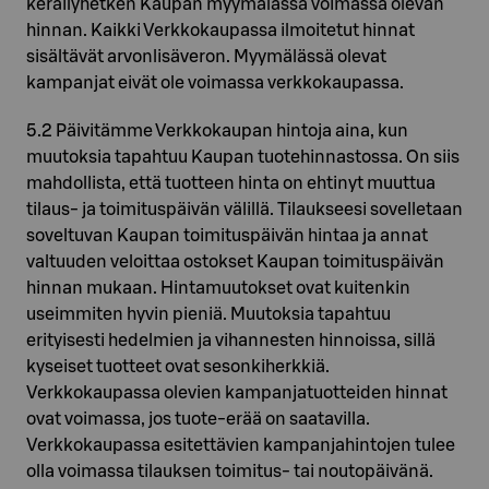
keräilyhetken Kaupan myymälässä voimassa olevan
hinnan. Kaikki Verkkokaupassa ilmoitetut hinnat
sisältävät arvonlisäveron. Myymälässä olevat
kampanjat eivät ole voimassa verkkokaupassa.
5.2 Päivitämme Verkkokaupan hintoja aina, kun
muutoksia tapahtuu Kaupan tuotehinnastossa. On siis
mahdollista, että tuotteen hinta on ehtinyt muuttua
tilaus- ja toimituspäivän välillä. Tilaukseesi sovelletaan
soveltuvan Kaupan toimituspäivän hintaa ja annat
valtuuden veloittaa ostokset Kaupan toimituspäivän
hinnan mukaan. Hintamuutokset ovat kuitenkin
useimmiten hyvin pieniä. Muutoksia tapahtuu
erityisesti hedelmien ja vihannesten hinnoissa, sillä
kyseiset tuotteet ovat sesonkiherkkiä.
Verkkokaupassa olevien kampanjatuotteiden hinnat
ovat voimassa, jos tuote-erää on saatavilla.
Verkkokaupassa esitettävien kampanjahintojen tulee
olla voimassa tilauksen toimitus- tai noutopäivänä.