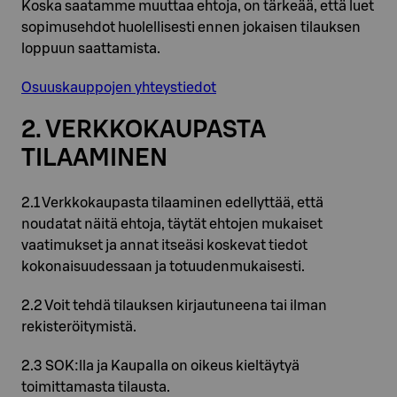
Koska saatamme muuttaa ehtoja, on tärkeää, että luet
sopimusehdot huolellisesti ennen jokaisen tilauksen
loppuun saattamista.
Osuuskauppojen yhteystiedot
2. VERKKOKAUPASTA
TILAAMINEN
2.1 Verkkokaupasta tilaaminen edellyttää, että
noudatat näitä ehtoja, täytät ehtojen mukaiset
vaatimukset ja annat itseäsi koskevat tiedot
kokonaisuudessaan ja totuudenmukaisesti.
2.2 Voit tehdä tilauksen kirjautuneena tai ilman
rekisteröitymistä.
2.3 SOK:lla ja Kaupalla on oikeus kieltäytyä
toimittamasta tilausta.