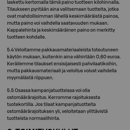
laskettu kertomalla tämä paino tuotteen kilohinnalla.
Tilaukseen pyritään aina valitsemaan tuotteita, jotka
ovat mahdollisimman lähellä keskimääräistä painoa,
mutta paino voi vaihdella saatavuuden mukaan.
Kappalehinta ja keskimääräinen paino on merkitty
tuotteen kohdalle.
5.4 Veloitamme pakkausmateriaaleista toteutuneen
käytön mukaan, kuitenkin aina vähintään 0,60 euroa.
Keräilemme tilaukset ensisijaisesti pahvilaatikoihin,
mutta pakkausmateriaali ja veloitus voivat vaihdella
myymälästä riippuen.
5.5 Osassa kampanjatuotteissa voi olla
ostomäärärajoitus. Kerromme rajoituksesta
tuotekortilla. Jos tilaat kampanjatuotteita
ostomäärärajoituksen yli, veloitetaan ylittävistä
tuotteista normaalihinta.