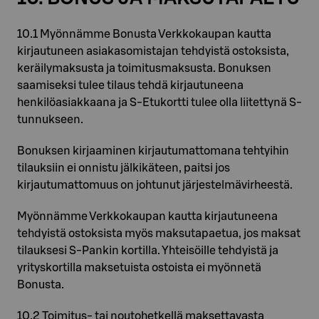
10.1 Myönnämme Bonusta Verkkokaupan kautta
kirjautuneen asiakasomistajan tehdyistä ostoksista,
keräilymaksusta ja toimitusmaksusta. Bonuksen
saamiseksi tulee tilaus tehdä kirjautuneena
henkilöasiakkaana ja S-Etukortti tulee olla liitettynä S-
tunnukseen.
Bonuksen kirjaaminen kirjautumattomana tehtyihin
tilauksiin ei onnistu jälkikäteen, paitsi jos
kirjautumattomuus on johtunut järjestelmävirheestä.
Myönnämme Verkkokaupan kautta kirjautuneena
tehdyistä ostoksista myös maksutapaetua, jos maksat
tilauksesi S-Pankin kortilla. Yhteisöille tehdyistä ja
yrityskortilla maksetuista ostoista ei myönnetä
Bonusta.
10.2 Toimitus- tai noutohetkellä maksettavasta