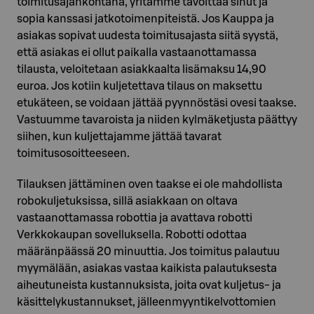
toimitusajankohtana, yritämme tavoittaa sinut ja
sopia kanssasi jatkotoimenpiteistä. Jos Kauppa ja
asiakas sopivat uudesta toimitusajasta siitä syystä,
että asiakas ei ollut paikalla vastaanottamassa
tilausta, veloitetaan asiakkaalta lisämaksu 14,90
euroa. Jos kotiin kuljetettava tilaus on maksettu
etukäteen, se voidaan jättää pyynnöstäsi ovesi taakse.
Vastuumme tavaroista ja niiden kylmäketjusta päättyy
siihen, kun kuljettajamme jättää tavarat
toimitusosoitteeseen.
Tilauksen jättäminen oven taakse ei ole mahdollista
robokuljetuksissa, sillä asiakkaan on oltava
vastaanottamassa robottia ja avattava robotti
Verkkokaupan sovelluksella. Robotti odottaa
määränpäässä 20 minuuttia. Jos toimitus palautuu
myymälään, asiakas vastaa kaikista palautuksesta
aiheutuneista kustannuksista, joita ovat kuljetus- ja
käsittelykustannukset, jälleenmyyntikelvottomien