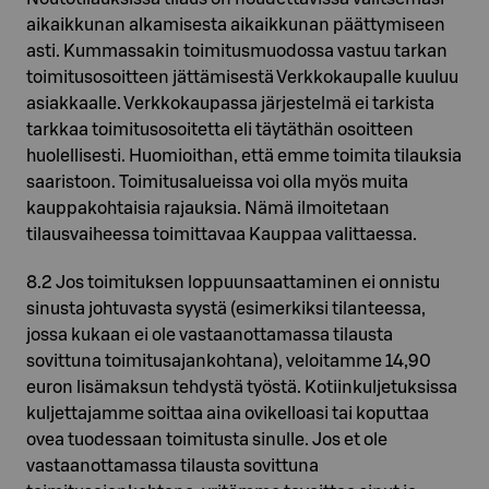
aikaikkunan alkamisesta aikaikkunan päättymiseen
asti. Kummassakin toimitusmuodossa vastuu tarkan
toimitusosoitteen jättämisestä Verkkokaupalle kuuluu
asiakkaalle. Verkkokaupassa järjestelmä ei tarkista
tarkkaa toimitusosoitetta eli täytäthän osoitteen
huolellisesti. Huomioithan, että emme toimita tilauksia
saaristoon. Toimitusalueissa voi olla myös muita
kauppakohtaisia rajauksia. Nämä ilmoitetaan
tilausvaiheessa toimittavaa Kauppaa valittaessa.
8.2 Jos toimituksen loppuunsaattaminen ei onnistu
sinusta johtuvasta syystä (esimerkiksi tilanteessa,
jossa kukaan ei ole vastaanottamassa tilausta
sovittuna toimitusajankohtana), veloitamme 14,90
euron lisämaksun tehdystä työstä. Kotiinkuljetuksissa
kuljettajamme soittaa aina ovikelloasi tai koputtaa
ovea tuodessaan toimitusta sinulle. Jos et ole
vastaanottamassa tilausta sovittuna