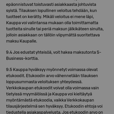
epäonnistuvat toistuvasti asiakkaasta johtuvista
syistä. Tilauksen lopullinen veloitus tehdään, kun
tuotteet on kerätty. Mikäli veloitus ei mene läpi,
Kauppa voi valintansa mukaan olla toimittamatta
tuotteita sinulle tai periä maksun jälkikäteen sinulta,
jolloin asiakkaan on tällöin viipymättä suoritettava
maksu Kaupalle.
9.4 Jos edustat yhteisöä, voit hakea maksutonta S-
Business-korttia.
9.5 Kauppa hyväksyy myönnetyt voimassa olevat
etukoodit. Etukoodin arvo vähennetään tilauksen
loppusummasta veloituksen yhteydessä.
Verkkokaupan etukoodit voivat olla voimassa vain
tietyissä myymälöissä ja Kauppa voi kieltäytyä
myöntämästä etukoodia, vaikka Verkkokaupan
tilausjärjestelmä sen hyväksyy. Etukoodin ehtoja voi
tiedustella asiakaspalvelusta. Jos etukoodin arvo on