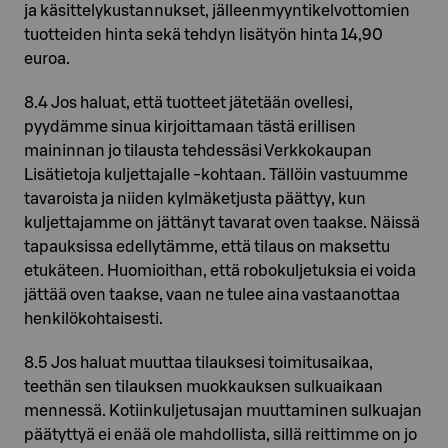
ja käsittelykustannukset, jälleenmyyntikelvottomien
tuotteiden hinta sekä tehdyn lisätyön hinta 14,90
euroa.
8.4 Jos haluat, että tuotteet jätetään ovellesi,
pyydämme sinua kirjoittamaan tästä erillisen
maininnan jo tilausta tehdessäsi Verkkokaupan
Lisätietoja kuljettajalle -kohtaan. Tällöin vastuumme
tavaroista ja niiden kylmäketjusta päättyy, kun
kuljettajamme on jättänyt tavarat oven taakse. Näissä
tapauksissa edellytämme, että tilaus on maksettu
etukäteen. Huomioithan, että robokuljetuksia ei voida
jättää oven taakse, vaan ne tulee aina vastaanottaa
henkilökohtaisesti.
8.5 Jos haluat muuttaa tilauksesi toimitusaikaa,
teethän sen tilauksen muokkauksen sulkuaikaan
mennessä. Kotiinkuljetusajan muuttaminen sulkuajan
päätyttyä ei enää ole mahdollista, sillä reittimme on jo