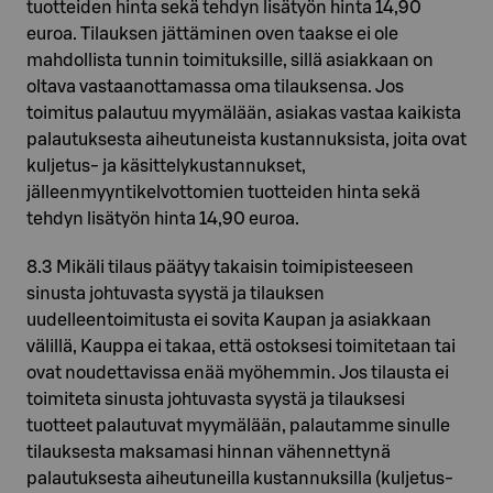
tuotteiden hinta sekä tehdyn lisätyön hinta 14,90
euroa. Tilauksen jättäminen oven taakse ei ole
mahdollista tunnin toimituksille, sillä asiakkaan on
oltava vastaanottamassa oma tilauksensa. Jos
toimitus palautuu myymälään, asiakas vastaa kaikista
palautuksesta aiheutuneista kustannuksista, joita ovat
kuljetus- ja käsittelykustannukset,
jälleenmyyntikelvottomien tuotteiden hinta sekä
tehdyn lisätyön hinta 14,90 euroa.
8.3 Mikäli tilaus päätyy takaisin toimipisteeseen
sinusta johtuvasta syystä ja tilauksen
uudelleentoimitusta ei sovita Kaupan ja asiakkaan
välillä, Kauppa ei takaa, että ostoksesi toimitetaan tai
ovat noudettavissa enää myöhemmin. Jos tilausta ei
toimiteta sinusta johtuvasta syystä ja tilauksesi
tuotteet palautuvat myymälään, palautamme sinulle
tilauksesta maksamasi hinnan vähennettynä
palautuksesta aiheutuneilla kustannuksilla (kuljetus-