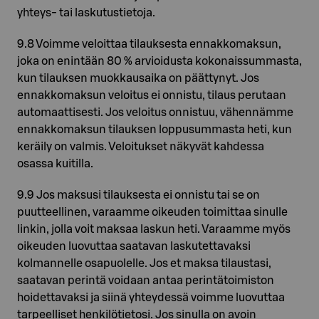
yhteys- tai laskutustietoja.
9.8 Voimme veloittaa tilauksesta ennakkomaksun,
joka on enintään 80 % arvioidusta kokonaissummasta,
kun tilauksen muokkausaika on päättynyt. Jos
ennakkomaksun veloitus ei onnistu, tilaus perutaan
automaattisesti. Jos veloitus onnistuu, vähennämme
ennakkomaksun tilauksen loppusummasta heti, kun
keräily on valmis. Veloitukset näkyvät kahdessa
osassa kuitilla.
9.9 Jos maksusi tilauksesta ei onnistu tai se on
puutteellinen, varaamme oikeuden toimittaa sinulle
linkin, jolla voit maksaa laskun heti. Varaamme myös
oikeuden luovuttaa saatavan laskutettavaksi
kolmannelle osapuolelle. Jos et maksa tilaustasi,
saatavan perintä voidaan antaa perintätoimiston
hoidettavaksi ja siinä yhteydessä voimme luovuttaa
tarpeelliset henkilötietosi. Jos sinulla on avoin