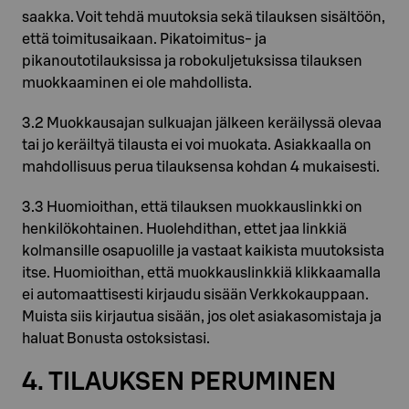
saakka. Voit tehdä muutoksia sekä tilauksen sisältöön,
että toimitusaikaan. Pikatoimitus- ja
pikanoutotilauksissa ja robokuljetuksissa tilauksen
muokkaaminen ei ole mahdollista.
3.2 Muokkausajan sulkuajan jälkeen keräilyssä olevaa
tai jo keräiltyä tilausta ei voi muokata. Asiakkaalla on
mahdollisuus perua tilauksensa kohdan 4 mukaisesti.
3.3 Huomioithan, että tilauksen muokkauslinkki on
henkilökohtainen. Huolehdithan, ettet jaa linkkiä
kolmansille osapuolille ja vastaat kaikista muutoksista
itse. Huomioithan, että muokkauslinkkiä klikkaamalla
ei automaattisesti kirjaudu sisään Verkkokauppaan.
Muista siis kirjautua sisään, jos olet asiakasomistaja ja
haluat Bonusta ostoksistasi.
4. TILAUKSEN PERUMINEN