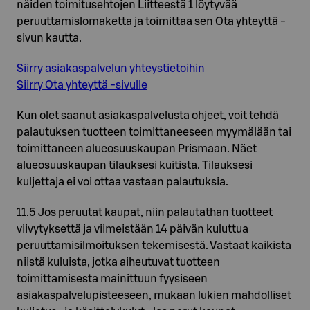
näiden toimitusehtojen Liitteestä 1 löytyvää
peruuttamislomaketta ja toimittaa sen Ota yhteyttä -
sivun kautta.
Siirry asiakaspalvelun yhteystietoihin
Siirry Ota yhteyttä -sivulle
Kun olet saanut asiakaspalvelusta ohjeet, voit tehdä
palautuksen tuotteen toimittaneeseen myymälään tai
toimittaneen alueosuuskaupan Prismaan. Näet
alueosuuskaupan tilauksesi kuitista. Tilauksesi
kuljettaja ei voi ottaa vastaan palautuksia.
11.5 Jos peruutat kaupat, niin palautathan tuotteet
viivytyksettä ja viimeistään 14 päivän kuluttua
peruuttamisilmoituksen tekemisestä. Vastaat kaikista
niistä kuluista, jotka aiheutuvat tuotteen
toimittamisesta mainittuun fyysiseen
asiakaspalvelupisteeseen, mukaan lukien mahdolliset