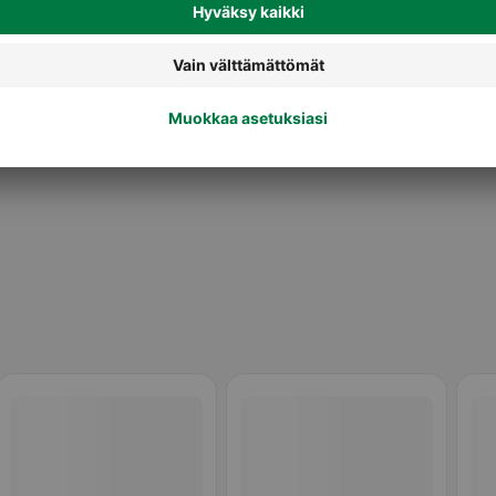
Jäätelötuutit