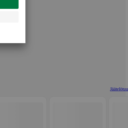
Jäätelötuu