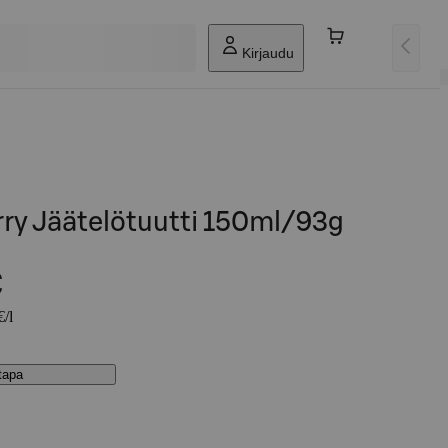
Kirjaudu
ry Jäätelötuutti 150ml/93g
€
€/l
stapa