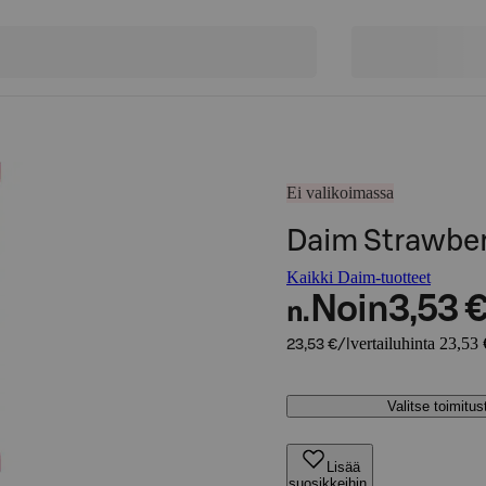
Ei valikoimassa
Daim Strawber
Kaikki Daim-tuotteet
Noin
3,53 
n.
vertailuhinta 23,53 
23,53 €/l
Valitse toimitu
Lisää
suosikkeihin,