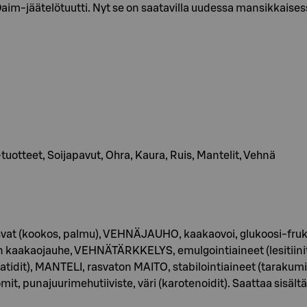
 Daim-jäätelötuutti. Nyt se on saatavilla uudessa mansikkaise
 -tuotteet, Soijapavut, Ohra, Kaura, Ruis, Mantelit, Vehnä
svat (kookos, palmu), VEHNÄJAUHO, kaakaovoi, glukoosi-frukt
aakaojauhe, VEHNÄTÄRKKELYS, emulgointiaineet (lesitiinit 
tidit), MANTELI, rasvaton MAITO, stabilointiaineet (tarakum
omit, punajuurimehutiiviste, väri (karotenoidit). Saattaa sis