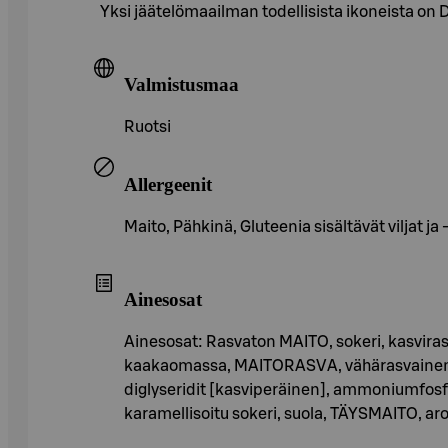
Yksi jäätelömaailman todellisista ikoneista on
Valmistusmaa
Ruotsi
Allergeenit
Maito, Pähkinä, Gluteenia sisältävät viljat ja
Ainesosat
Ainesosat: Rasvaton MAITO, sokeri, kasvira
kaakaomassa, MAITORASVA, vähärasvainen k
diglyseridit [kasviperäinen], ammoniumfosfa
karamellisoitu sokeri, suola, TÄYSMAITO, ar