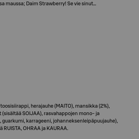
ssa maussa; Daim Strawberry! Se vie sinut…
oosisiirappi, herajauhe (MAITO), mansikka (2%),
(sisältää SOIJAA), rasvahappojen mono- ja
i, guarkumi, karrageeni, johanneksenleipäpuujauhe),
ältää RUISTA, OHRAA ja KAURAA.