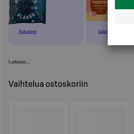
Pakasteet
Jäätelöt
Ladataan...
Vaihtelua ostoskoriin
Ohita listaus