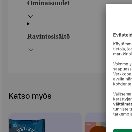
Ominaisuudet
Ravintosisältö
Katso myös