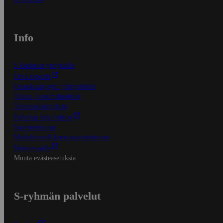
Info
S-Business yrityksille
Oiva-raportit
Osuuskauppojen yhteystiedot
Tilaus- ja toimitusehdot
Tietosuojakäytäntö
Palvelun käyttöehdot
Saavutettavuus
Mobiilisovelluksen saavutettavuus
Mainostajalle
Muuta evästeasetuksia
S-ryhmän palvelut