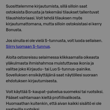
Suosittelemme kirjautumista, sillä silloin saat
ostoksista Bonusta ja tekemäsi tilaukset tallentuvat
tilaushistoriaasi. Voit tehdä tilauksen myös
kirjautumattomana, mutta silloin ostoksistasi ei kerry
Bonusta.
Jos sinulla ei ole vielä S-tunnusta, voit luoda sellaisen.
Siirry luomaan S-tunnus
.
Aloita ostosreissu selaimessa klikkaamalla oikeasta
yläkulmasta ihmishahmoa muistuttavaa ikonia ja
valitse joko Kirjaudu- tai Luo S-tunnus-painike.
Sovelluksen ensikäyttäjänä saat näytöllesi suoraan
ehdotuksen kirjautumisesta.
Voit käyttää S-kaupat-palvelua suomeksi tai ruotsiksi.
Pääset vaihtamaan kieltä profiilivalikosta.
Huomaathan kuitenkin, että aivan kaikki sisältö ei ole
saatavilla ruotsiksi.