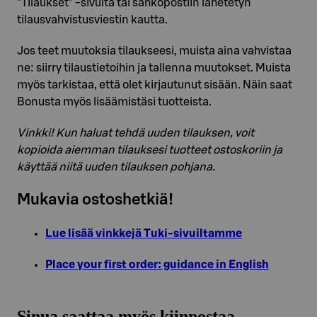
”Tilaukset” -sivulta tai sähköpostiin lähetetyn
tilausvahvistusviestin kautta.
Jos teet muutoksia tilaukseesi, muista aina vahvistaa
ne: siirry tilaustietoihin ja tallenna muutokset. Muista
myös tarkistaa, että olet kirjautunut sisään. Näin saat
Bonusta myös lisäämistäsi tuotteista.
Vinkki! Kun haluat tehdä uuden tilauksen, voit
kopioida aiemman tilauksesi tuotteet ostoskoriin ja
käyttää niitä uuden tilauksen pohjana.
Mukavia ostoshetkiä!
Lue lisää vinkkejä Tuki-sivuiltamme
Place your first order: guidance in English
Sinua saattaa myös kiinnostaa