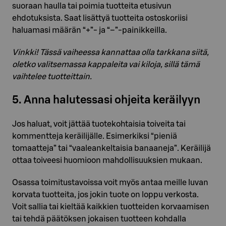
suoraan haulla tai poimia tuotteita etusivun
ehdotuksista. Saat lisättyä tuotteita ostoskoriisi
haluamasi määrän “+”- ja “–”-painikkeilla.
Vinkki! Tässä vaiheessa kannattaa olla tarkkana siitä,
oletko valitsemassa kappaleita vai kiloja, sillä tämä
vaihtelee tuotteittain.
5. Anna halutessasi ohjeita keräilyyn
Jos haluat, voit jättää tuotekohtaisia toiveita tai
kommentteja keräilijälle. Esimerkiksi “pieniä
tomaatteja” tai “vaaleankeltaisia banaaneja”. Keräilijä
ottaa toiveesi huomioon mahdollisuuksien mukaan.
Osassa toimitustavoissa voit myös antaa meille luvan
korvata tuotteita, jos jokin tuote on loppu verkosta.
Voit sallia tai kieltää kaikkien tuotteiden korvaamisen
tai tehdä päätöksen jokaisen tuotteen kohdalla