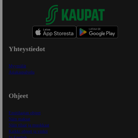
Yhteystiedot
Myymälät
Asiakaspalvelu
Ohjeet
Ensitilaajan ohjeet
Näin maksat
Näin tilaat ja muokkaat
Kaikki ohjeet ja vinkit
In English