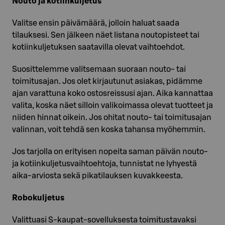
Nouto ja kotiinkuljetus
Valitse ensin päivämäärä, jolloin haluat saada
tilauksesi. Sen jälkeen näet listana noutopisteet tai
kotiinkuljetuksen saatavilla olevat vaihtoehdot.
Suosittelemme valitsemaan suoraan nouto- tai
toimitusajan. Jos olet kirjautunut asiakas, pidämme
ajan varattuna koko ostosreissusi ajan. Aika kannattaa
valita, koska näet silloin valikoimassa olevat tuotteet ja
niiden hinnat oikein. Jos ohitat nouto- tai toimitusajan
valinnan, voit tehdä sen koska tahansa myöhemmin.
Jos tarjolla on erityisen nopeita saman päivän nouto-
ja kotiinkuljetusvaihtoehtoja, tunnistat ne lyhyestä
aika-arviosta sekä pikatilauksen kuvakkeesta.
Robokuljetus
Valittuasi S-kaupat-sovelluksesta toimitustavaksi