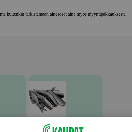
lemme kuitenkin tarkistamaan ainesosat aina myös myyntipakkauksesta.
Muu tuore kala