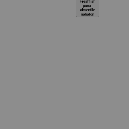
Freshfish
puna-
ahvenfile
nahaton