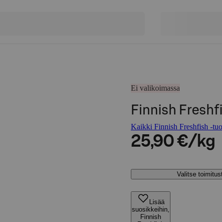
Ei valikoimassa
Finnish Freshf
Kaikki Finnish Freshfish -tuo
25,90 €/kg
Valitse toimitu
Lisää
suosikkeihin,
Finnish