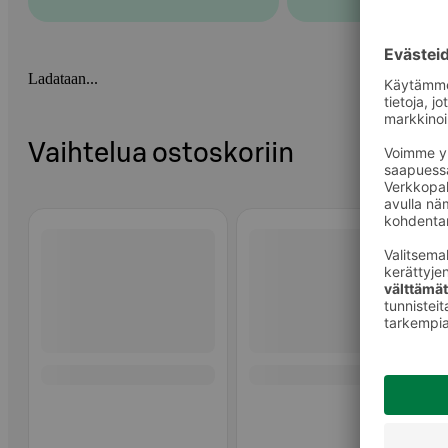
Ladataan...
Vaihtelua ostoskoriin
Ohita listaus