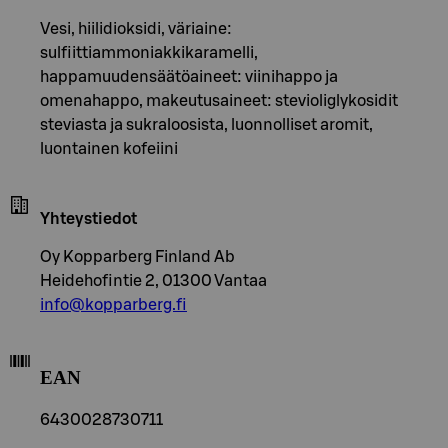
Vesi, hiilidioksidi, väriaine:
sulfiittiammoniakkikaramelli,
happamuudensäätöaineet: viinihappo ja
omenahappo, makeutusaineet: stevioliglykosidit
steviasta ja sukraloosista, luonnolliset aromit,
luontainen kofeiini
Yhteystiedot
Oy Kopparberg Finland Ab
Heidehofintie 2, 01300 Vantaa
info@kopparberg.fi
EAN
6430028730711