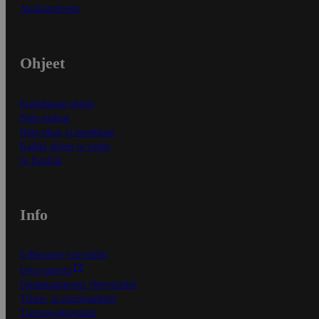
Asiakaspalvelu
Ohjeet
Ensitilaajan ohjeet
Näin maksat
Näin tilaat ja muokkaat
Kaikki ohjeet ja vinkit
In English
Info
S-Business yrityksille
Oiva-raportit
Osuuskauppojen yhteystiedot
Tilaus- ja toimitusehdot
Tietosuojakäytäntö