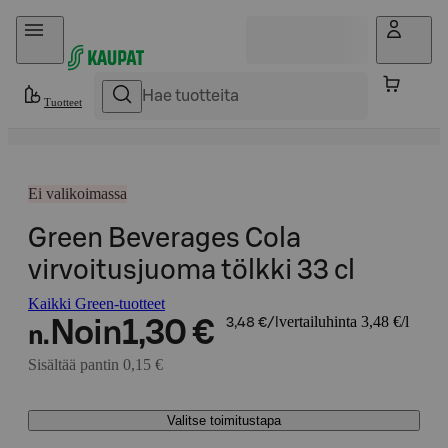
Hyppää sisältöön
Tuotteet
Ei valikoimassa
Green Beverages Cola
virvoitusjuoma tölkki 33 cl
Kaikki Green-tuotteet
vertailuhinta 3,48 €/l
Noin
1,30 €
3,48 €/l
n.
Sisältää pantin 0,15 €
Valitse toimitustapa