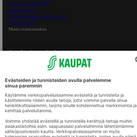
Palvelun käyttöehdot
Saavutettavuus
Mobiilisovelluksen saavutettavuus
Mainostajalle
Muuta evästeasetuksia
S-ryhmän palvelut
S-ryhmä
Asiakasomistajuus
Yhteishyvä Ruoka -sovellus
S-ostoslista -sovellus
Prisma.fi
Sokos.fi
S-Pankki
Yhteishyvä
Sokos Hotels
Raflaamo