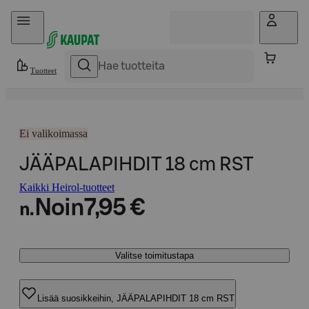
Hyppää sisältöön
Tuotteet
Ei valikoimassa
JÄÄPALAPIHDIT 18 cm RST
Kaikki Heirol-tuotteet
Noin
7,95 €
n.
Valitse toimitustapa
Lisää suosikkeihin, JÄÄPALAPIHDIT 18 cm RST