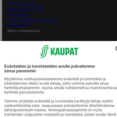
Tietosuojakäytäntö
Palvelun käyttöehdot
Saavutettavuus
Mobiilisovelluksen saavutettavuus
Mainostajalle
Muuta evästeasetuksia
S-ryhmän palvelut
S-ryhmä
Asiakasomistajuus
Yhteishyvä Ruoka -sovellus
S-ostoslista -sovellus
Prisma.fi
Sokos.fi
S-Pankki
Yhteishyvä
Sokos Hotels