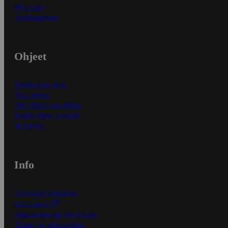
Myymälät
Asiakaspalvelu
Ohjeet
Ensitilaajan ohjeet
Näin maksat
Näin tilaat ja muokkaat
Kaikki ohjeet ja vinkit
In English
Info
S-Business yrityksille
Oiva-raportit
Osuuskauppojen yhteystiedot
Tilaus- ja toimitusehdot