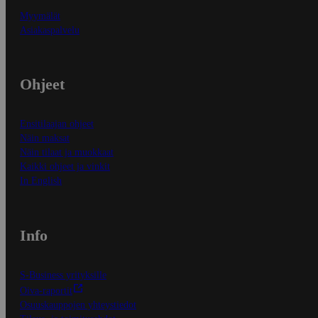
Myymälät
Asiakaspalvelu
Ohjeet
Ensitilaajan ohjeet
Näin maksat
Näin tilaat ja muokkaat
Kaikki ohjeet ja vinkit
In English
Info
S-Business yrityksille
Oiva-raportit
Osuuskauppojen yhteystiedot