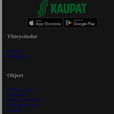
Yhteystiedot
Myymälät
Asiakaspalvelu
Ohjeet
Ensitilaajan ohjeet
Näin maksat
Näin tilaat ja muokkaat
Kaikki ohjeet ja vinkit
In English