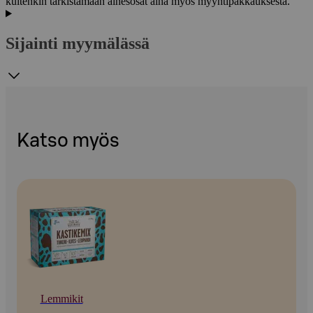
kuitenkin tarkistamaan ainesosat aina myös myyntipakkauksesta.
Sijainti myymälässä
Katso myös
Lemmikit