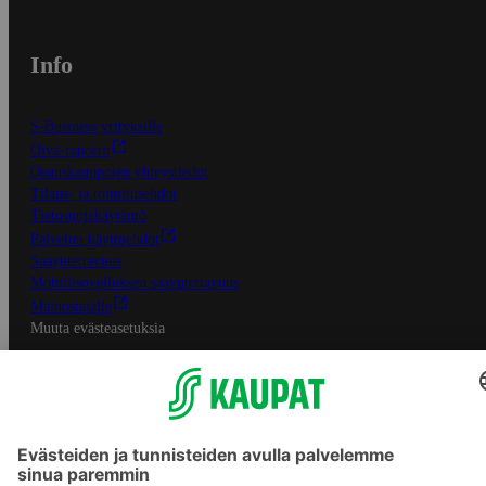
Info
S-Business yrityksille
Oiva-raportit
Osuuskauppojen yhteystiedot
Tilaus- ja toimitusehdot
Tietosuojakäytäntö
Palvelun käyttöehdot
Saavutettavuus
Mobiilisovelluksen saavutettavuus
Mainostajalle
Muuta evästeasetuksia
S-ryhmän palvelut
S-ryhmä