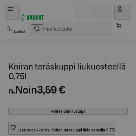
Hyppää sisältöön
Tuotteet
Koiran teräskuppi liukuesteellä
0,75l
Noin
3,59 €
n.
Valitse toimitustapa
Lisää suosikkeihin, Koiran teräskuppi liukuesteellä 0,75l