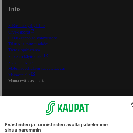
Info
S-Business yrityksille
Oiva-raportit
Osuuskauppojen yhteystiedot
Tilaus- ja toimitusehdot
Tietosuojakäytäntö
Palvelun käyttöehdot
Saavutettavuus
Mobiilisovelluksen saavutettavuus
Mainostajalle
Muuta evästeasetuksia
S-ryhmän palvelut
S-ryhmä
Asiakasomistajuus