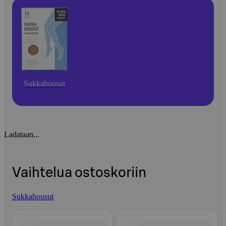
Sukkahousut
Ladataan...
Vaihtelua ostoskoriin
Sukkahousut
Ohita listaus