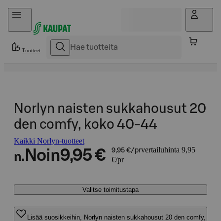
Hyppää sisältöön
Tuotteet
Norlyn naisten sukkahousut 20
den comfy, koko 40-44
Kaikki Norlyn-tuotteet
vertailuhinta 9,95
Noin
9,95 €
9,95 €/pr
n.
€/pr
Valitse toimitustapa
Lisää suosikkeihin, Norlyn naisten sukkahousut 20 den comfy,