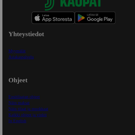
Yhteystiedot
Myymälät
Asiakaspalvelu
Ohjeet
Ensitilaajan ohjeet
Näin maksat
Näin tilaat ja muokkaat
Kaikki ohjeet ja vinkit
In English