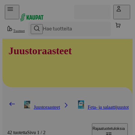
Hyppää sisältöön
Tuotteet
Juustoraasteet
Juustoraasteet
Feta- ja salaattijuustot
Rajaa
tuotetuloksia
42 tuotetta
Sivu 1 / 2