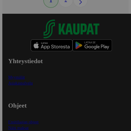
1
Yhteystiedot
Myymälät
Asiakaspalvelu
Ohjeet
Ensitilaajan ohjeet
Näin maksat