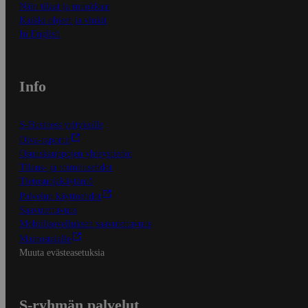
Näin tilaat ja muokkaat
Kaikki ohjeet ja vinkit
In English
Info
S-Business yrityksille
Oiva-raportit
Osuuskauppojen yhteystiedot
Tilaus- ja toimitusehdot
Tietosuojakäytäntö
Palvelun käyttöehdot
Saavutettavuus
Mobiilisovelluksen saavutettavuus
Mainostajalle
Muuta evästeasetuksia
S-ryhmän palvelut