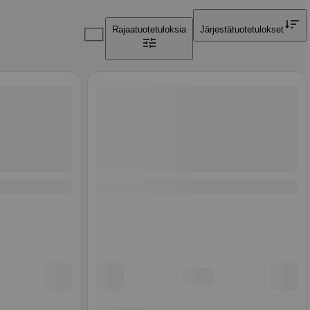
Rajaa
tuotetuloksia
Järjestä
tuotetulokset