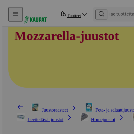
Hyppää sisältöön
Tuotteet
Mozzarella-juustot
Juustoraasteet
Feta- ja salaattijuust
Levitettävät juustot
Homejuustot