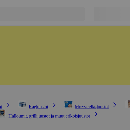
ot
Raejuustot
Mozzarella-juustot
Halloumit, grillijuustot ja muut erikoisjuustot