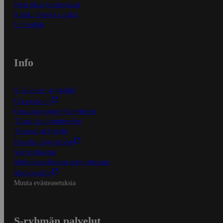
Näin tilaat ja muokkaat
Kaikki ohjeet ja vinkit
In English
Info
S-Business yrityksille
Oiva-raportit
Osuuskauppojen yhteystiedot
Tilaus- ja toimitusehdot
Tietosuojakäytäntö
Palvelun käyttöehdot
Saavutettavuus
Mobiilisovelluksen saavutettavuus
Mainostajalle
Muuta evästeasetuksia
S-ryhmän palvelut