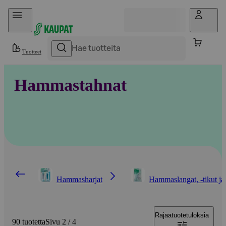
Hyppää sisältöön
Tuotteet
Hammastahnat
Hammasharjat
Hammaslangat, -tikut ja
Rajaa
tuotetuloksia
90 tuotetta
Sivu 2 / 4