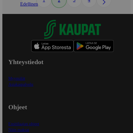
2
Edellinen
Yhteystiedot
Myymälät
Asiakaspalvelu
Ohjeet
Ensitilaajan ohjeet
Näin maksat