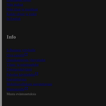
Näin maksat
Näin tilaat ja muokkaat
Kaikki ohjeet ja vinkit
In English
Info
S-Business yrityksille
Oiva-raportit
Osuuskauppojen yhteystiedot
Tilaus- ja toimitusehdot
Tietosuojakäytäntö
Palvelun käyttöehdot
Saavutettavuus
Mobiilisovelluksen saavutettavuus
Mainostajalle
Muuta evästeasetuksia