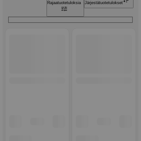
Rajaa
tuotetuloksia
Järjestä
tuotetulokset