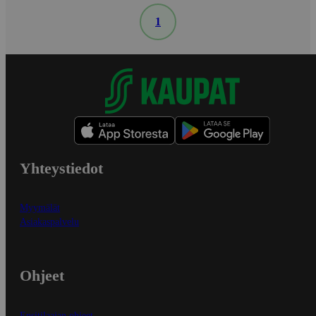
1
Yhteystiedot
Myymälät
Asiakaspalvelu
Ohjeet
Ensitilaajan ohjeet