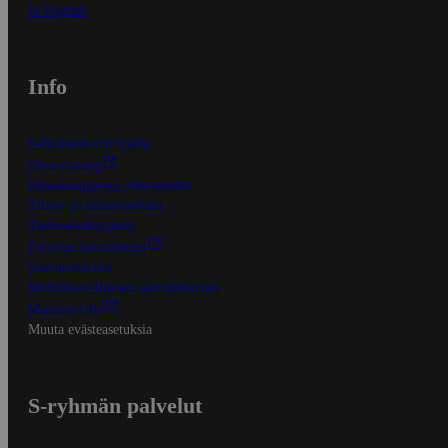
In English
Info
S-Business yrityksille
Oiva-raportit
Osuuskauppojen yhteystiedot
Tilaus- ja toimitusehdot
Tietosuojakäytäntö
Palvelun käyttöehdot
Saavutettavuus
Mobiilisovelluksen saavutettavuus
Mainostajalle
Muuta evästeasetuksia
S-ryhmän palvelut