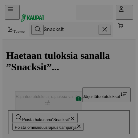
Hyppää sisältöön
Tuotteet
Haetaan tuloksia sanalla
”Snacksit”...
Rajaa
tuotetuloksia, rajauksia valittu
Järjestä
tuotetulokset
1
Poista hakusana
Snacksit
Poista ominaisuusrajaus
Kampanja