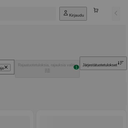
Kirjaudu
Rajaa
tuotetuloksia, rajauksia valittu
Järjestä
tuotetulokset
1
ja