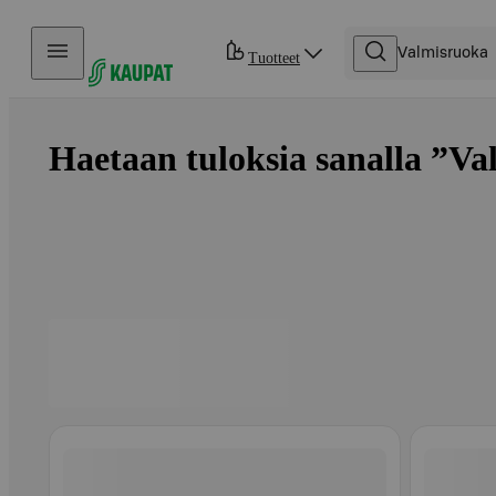
Hyppää sisältöön
Tuotteet
Haetaan tuloksia sanalla ”Va