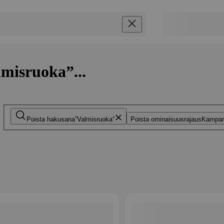
lmisruoka”...
Poista hakusana
Valmisruoka
Poista ominaisuusrajaus
Kampan