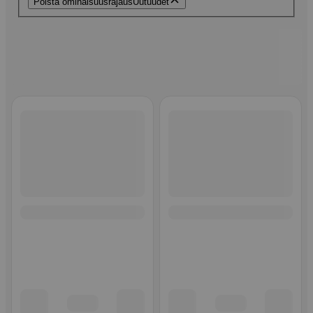
Poista ominaisuusrajaus
Uutuudet