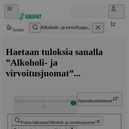
Hyppää sisältöön
Tuotteet
Haetaan tuloksia sanalla
”Alkoholi- ja
virvoitusjuomat”...
Rajaa
tuotetuloksia, rajauksia valittu
Järjestä
tuotetulokset
1
Poista hakusana
Alkoholi- ja virvoitusjuomat