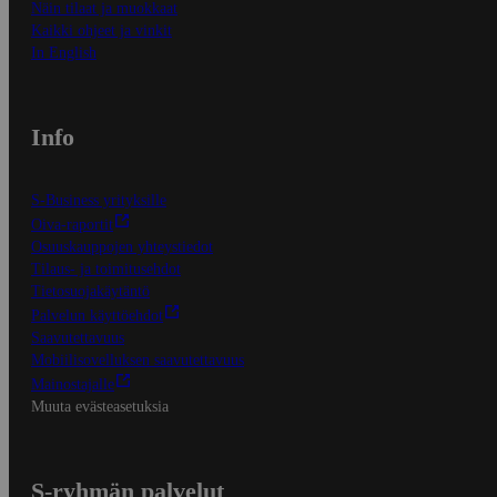
Näin tilaat ja muokkaat
Kaikki ohjeet ja vinkit
In English
Info
S-Business yrityksille
Oiva-raportit
Osuuskauppojen yhteystiedot
Tilaus- ja toimitusehdot
Tietosuojakäytäntö
Palvelun käyttöehdot
Saavutettavuus
Mobiilisovelluksen saavutettavuus
Mainostajalle
Muuta evästeasetuksia
S-ryhmän palvelut