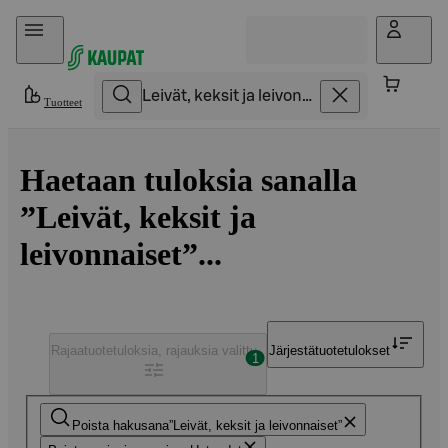
Hyppää sisältöön
Tuotteet
Haetaan tuloksia sanalla
”Leivät, keksit ja
leivonnaiset”...
Rajaa
tuotetuloksia, rajauksia valittu
Järjestä
tuotetulokset
1
Poista hakusana
Leivät, keksit ja leivonnaiset