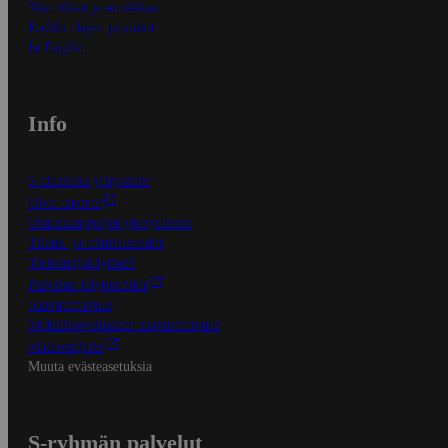
Näin tilaat ja muokkaat
Kaikki ohjeet ja vinkit
In English
Info
S-Business yrityksille
Oiva-raportit
Osuuskauppojen yhteystiedot
Tilaus- ja toimitusehdot
Tietosuojakäytäntö
Palvelun käyttöehdot
Saavutettavuus
Mobiilisovelluksen saavutettavuus
Mainostajalle
Muuta evästeasetuksia
S-ryhmän palvelut