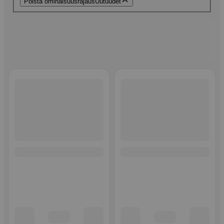
Poista ominaisuusrajaus
Uutuudet