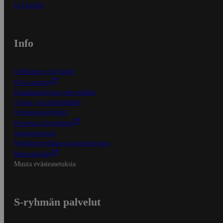
In English
Info
S-Business yrityksille
Oiva-raportit
Osuuskauppojen yhteystiedot
Tilaus- ja toimitusehdot
Tietosuojakäytäntö
Palvelun käyttöehdot
Saavutettavuus
Mobiilisovelluksen saavutettavuus
Mainostajalle
Muuta evästeasetuksia
S-ryhmän palvelut