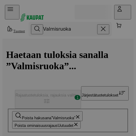
Hyppää sisältöön
Tuotteet
Haetaan tuloksia sanalla
”Valmisruoka”...
Rajaa
tuotetuloksia, rajauksia valittu
Järjestä
tuotetulokset
1
Poista hakusana
Valmisruoka
Poista ominaisuusrajaus
Uutuudet