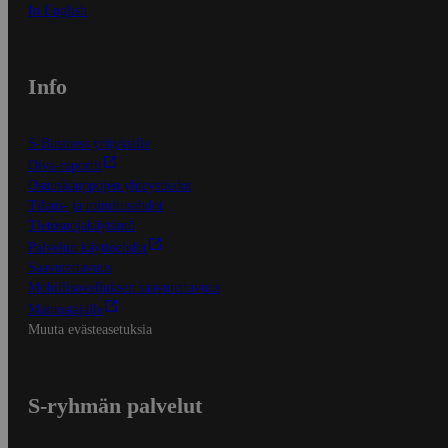
In English
Info
S-Business yrityksille
Oiva-raportit
Osuuskauppojen yhteystiedot
Tilaus- ja toimitusehdot
Tietosuojakäytäntö
Palvelun käyttöehdot
Saavutettavuus
Mobiilisovelluksen saavutettavuus
Mainostajalle
Muuta evästeasetuksia
S-ryhmän palvelut