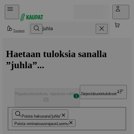
Hyppää sisältöön
Tuotteet
Haetaan tuloksia sanalla
”juhla”...
Rajaa
tuotetuloksia, rajauksia valittu
Järjestä
tuotetulokset
1
Poista hakusana
juhla
Poista ominaisuusrajaus
Luomu