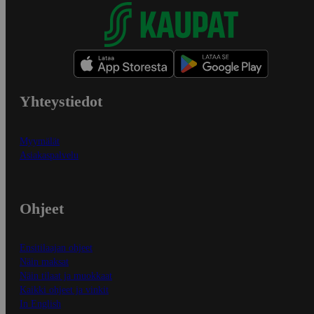
Yhteystiedot
Myymälät
Asiakaspalvelu
Ohjeet
Ensitilaajan ohjeet
Näin maksat
Näin tilaat ja muokkaat
Kaikki ohjeet ja vinkit
In English