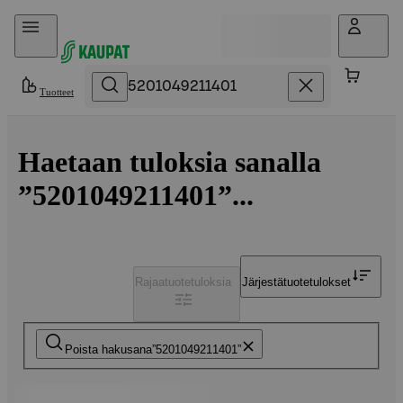
Hyppää sisältöön
Tuotteet
Haetaan tuloksia sanalla
”5201049211401”...
Rajaa
tuotetuloksia
Järjestä
tuotetulokset
Poista hakusana
5201049211401