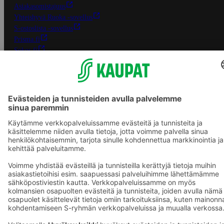
Asiakasomistajuus
Yhteishyvä Ruoka -sovellus
S-ostoslista -sovellus
Prisma.fi
Sokos.fi
S-Pankki
Yhteishyvä
Sokos Hotels
Raflaamo
F
© SOK, Fleminginkatu 34 / PL1, 00088 S-Ryhmä