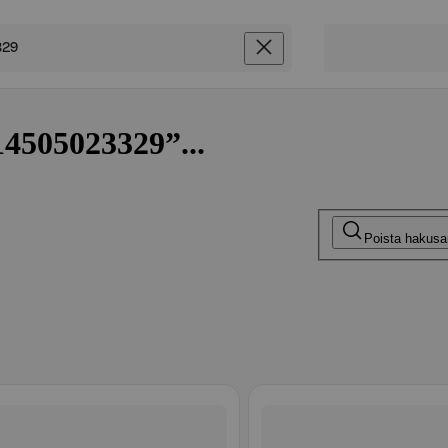
14505023329”...
Poista hakus