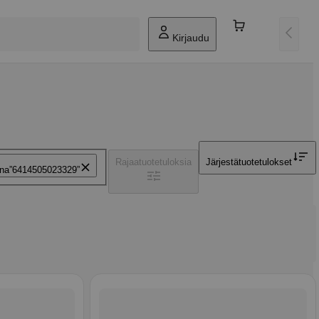
Kirjaudu
Rajaa
tuotetuloksia
Järjestä
tuotetulokset
ana
6414505023329