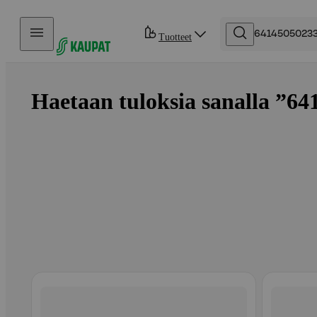
Hyppää sisältöön
Tuotteet
Haetaan tuloksia sanalla ”64