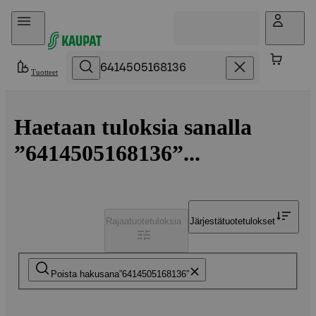
Hyppää sisältöön
Tuotteet
Haetaan tuloksia sanalla
”6414505168136”...
Rajaa
tuotetuloksia
Järjestä
tuotetulokset
Poista hakusana
6414505168136