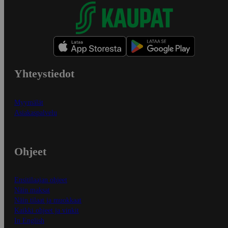
Yhteystiedot
Myymälät
Asiakaspalvelu
Ohjeet
Ensitilaajan ohjeet
Näin maksat
Näin tilaat ja muokkaat
Kaikki ohjeet ja vinkit
In English