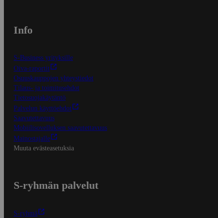
Info
S-Business yrityksille
Oiva-raportit
Osuuskauppojen yhteystiedot
Tilaus- ja toimitusehdot
Tietosuojakäytäntö
Palvelun käyttöehdot
Saavutettavuus
Mobiilisovelluksen saavutettavuus
Mainostajalle
Muuta evästeasetuksia
S-ryhmän palvelut
S-ryhmä