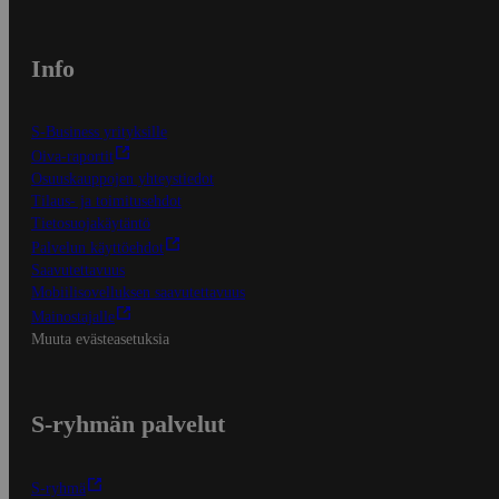
Info
S-Business yrityksille
Oiva-raportit
Osuuskauppojen yhteystiedot
Tilaus- ja toimitusehdot
Tietosuojakäytäntö
Palvelun käyttöehdot
Saavutettavuus
Mobiilisovelluksen saavutettavuus
Mainostajalle
Muuta evästeasetuksia
S-ryhmän palvelut
S-ryhmä