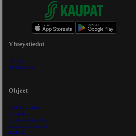
Yhteystiedot
Myymälät
Asiakaspalvelu
Ohjeet
Ensitilaajan ohjeet
Näin maksat
Näin tilaat ja muokkaat
Kaikki ohjeet ja vinkit
In English