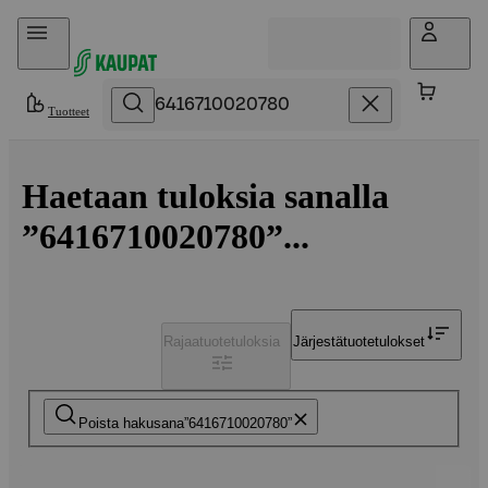
Hyppää sisältöön
Tuotteet
Haetaan tuloksia sanalla
”6416710020780”...
Rajaa
tuotetuloksia
Järjestä
tuotetulokset
Poista hakusana
6416710020780