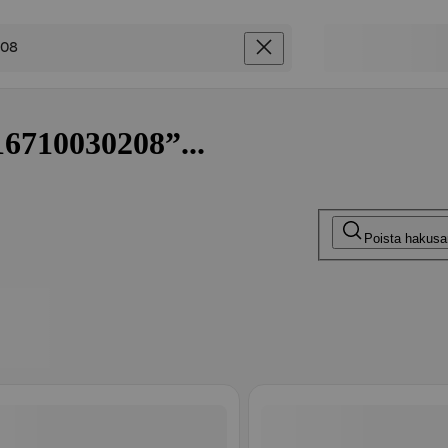
16710030208”...
Poista hakus