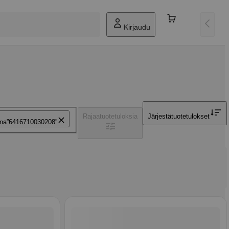
Kirjaudu
Rajaa
tuotetuloksia
Järjestä
tuotetulokset
ana
6416710030208