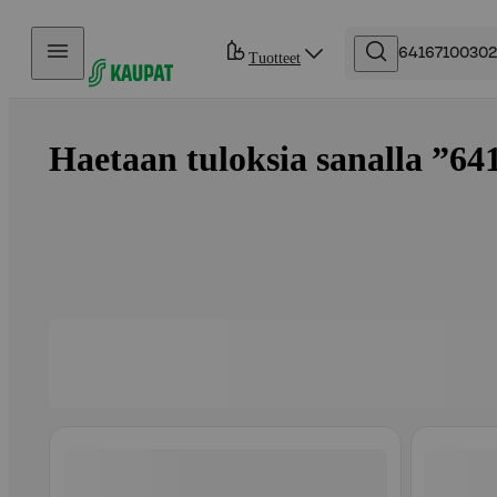
Hyppää sisältöön
Tuotteet
Haetaan tuloksia sanalla ”64