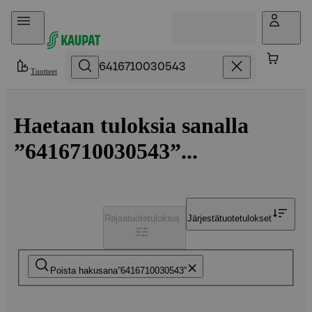
Hyppää sisältöön
Tuotteet
Haetaan tuloksia sanalla
”6416710030543”...
Rajaa
tuotetuloksia
Järjestä
tuotetulokset
Poista hakusana
6416710030543