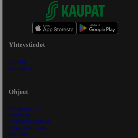
Yhteystiedot
Myymälät
Asiakaspalvelu
Ohjeet
Ensitilaajan ohjeet
Näin maksat
Näin tilaat ja muokkaat
Kaikki ohjeet ja vinkit
In English