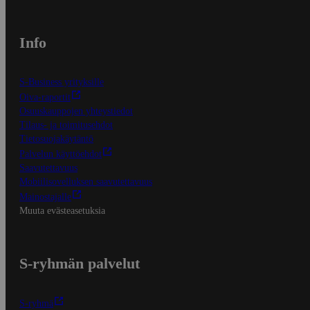
Info
S-Business yrityksille
Oiva-raportit
Osuuskauppojen yhteystiedot
Tilaus- ja toimitusehdot
Tietosuojakäytäntö
Palvelun käyttöehdot
Saavutettavuus
Mobiilisovelluksen saavutettavuus
Mainostajalle
Muuta evästeasetuksia
S-ryhmän palvelut
S-ryhmä