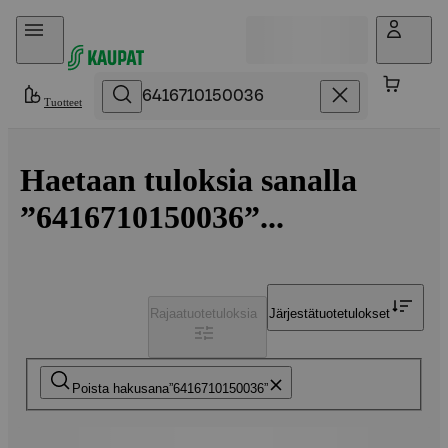
Hyppää sisältöön
Tuotteet
Haetaan tuloksia sanalla
”6416710150036”...
Rajaa
tuotetuloksia
Järjestä
tuotetulokset
Poista hakusana
6416710150036