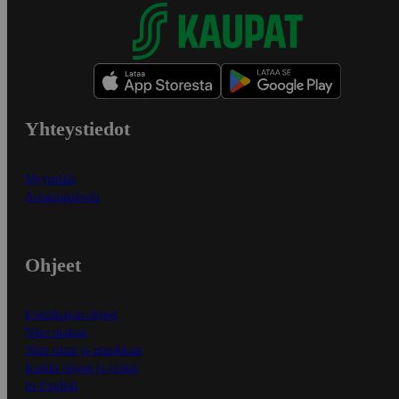
Yhteystiedot
Myymälät
Asiakaspalvelu
Ohjeet
Ensitilaajan ohjeet
Näin maksat
Näin tilaat ja muokkaat
Kaikki ohjeet ja vinkit
In English