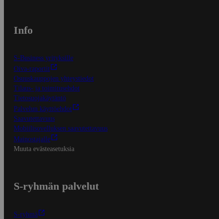
Info
S-Business yrityksille
Oiva-raportit
Osuuskauppojen yhteystiedot
Tilaus- ja toimitusehdot
Tietosuojakäytäntö
Palvelun käyttöehdot
Saavutettavuus
Mobiilisovelluksen saavutettavuus
Mainostajalle
Muuta evästeasetuksia
S-ryhmän palvelut
S-ryhmä