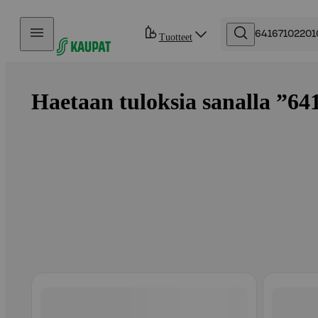
Hyppää sisältöön
Tuotteet
Haetaan tuloksia sanalla ”64