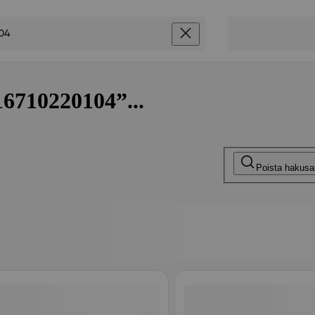
16710220104”...
Poista hakus