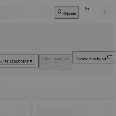
Kirjaudu
Rajaa
tuotetuloksia
Järjestä
tuotetulokset
ana
6416710220104