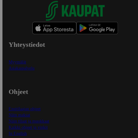
Yhteystiedot
Myymälät
Asiakaspalvelu
Ohjeet
Ensitilaajan ohjeet
Näin maksat
Näin tilaat ja muokkaat
Kaikki ohjeet ja vinkit
In English