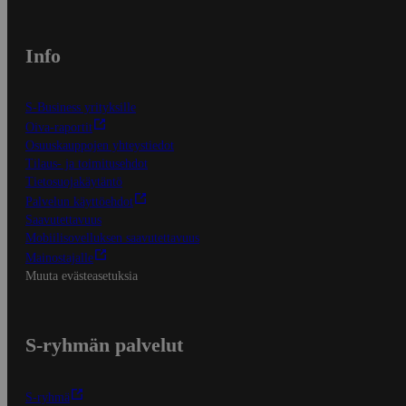
Info
S-Business yrityksille
Oiva-raportit
Osuuskauppojen yhteystiedot
Tilaus- ja toimitusehdot
Tietosuojakäytäntö
Palvelun käyttöehdot
Saavutettavuus
Mobiilisovelluksen saavutettavuus
Mainostajalle
Muuta evästeasetuksia
S-ryhmän palvelut
S-ryhmä