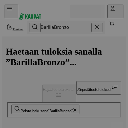
Hyppää sisältöön
Tuotteet
Haetaan tuloksia sanalla
”BarillaBronzo”...
Rajaa
tuotetuloksia
Järjestä
tuotetulokset
Poista hakusana
BarillaBronzo