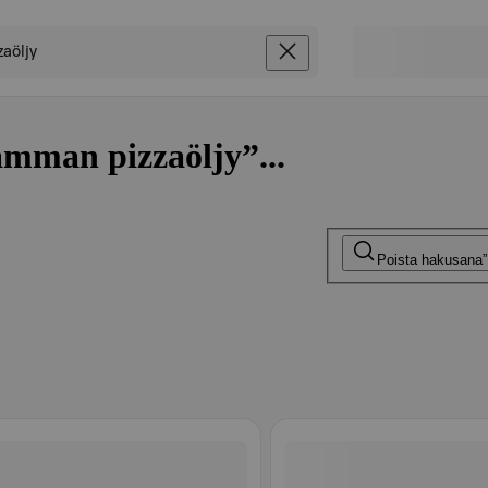
amman pizzaöljy”...
Poista hakusana