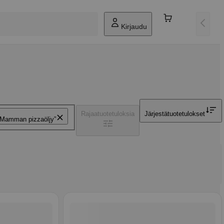
Kirjaudu
Rajaa
tuotetuloksia
Järjestä
tuotetulokset
Mamman pizzaöljy