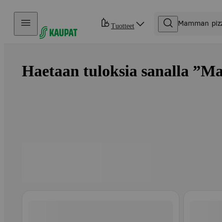
Hyppää sisältöön
Tuotteet
Haetaan tuloksia sanalla ”M