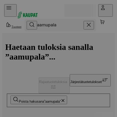
Hyppää sisältöön
Tuotteet
Haetaan tuloksia sanalla
”aamupala”...
Rajaa
tuotetuloksia
Järjestä
tuotetulokset
Poista hakusana
aamupala