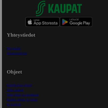
Yhteystiedot
Myymälät
Asiakaspalvelu
Ohjeet
Ensitilaajan ohjeet
Näin maksat
Näin tilaat ja muokkaat
Kaikki ohjeet ja vinkit
In English