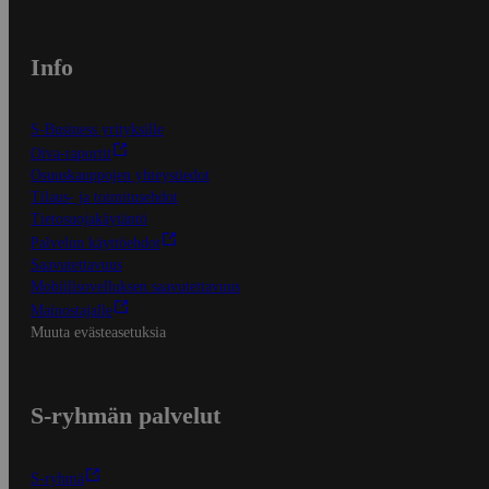
Info
S-Business yrityksille
Oiva-raportit
Osuuskauppojen yhteystiedot
Tilaus- ja toimitusehdot
Tietosuojakäytäntö
Palvelun käyttöehdot
Saavutettavuus
Mobiilisovelluksen saavutettavuus
Mainostajalle
Muuta evästeasetuksia
S-ryhmän palvelut
S-ryhmä