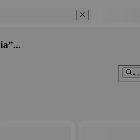
a”...
Poi