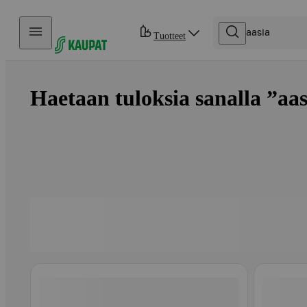
Hyppää sisältöön
Tuotteet
Haetaan tuloksia sanalla ”aasi