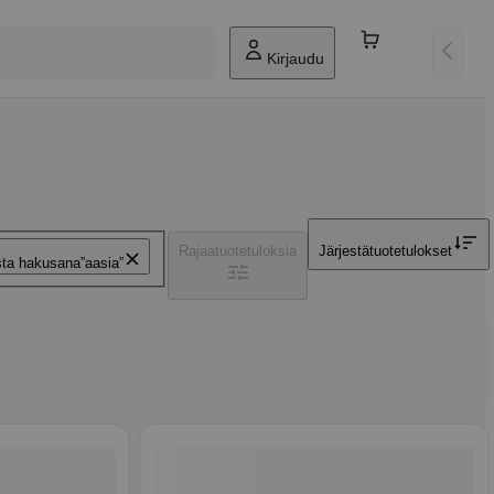
Kirjaudu
Rajaa
tuotetuloksia
Järjestä
tuotetulokset
sta hakusana
aasia