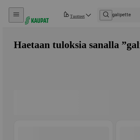
Hyppää sisältöön
Tuotteet
Haetaan tuloksia sanalla ”gali