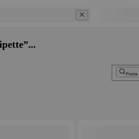
pette”...
Poista