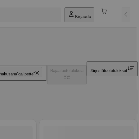
Kirjaudu
Rajaa
tuotetuloksia
Järjestä
tuotetulokset
 hakusana
galipette