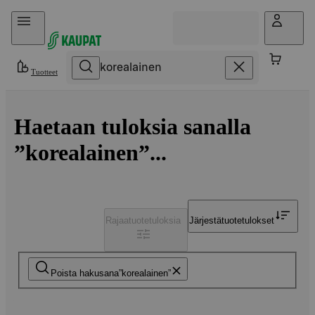
Hyppää sisältöön
Tuotteet
Haetaan tuloksia sanalla
”korealainen”...
Rajaa
tuotetuloksia
Järjestä
tuotetulokset
Poista hakusana
korealainen