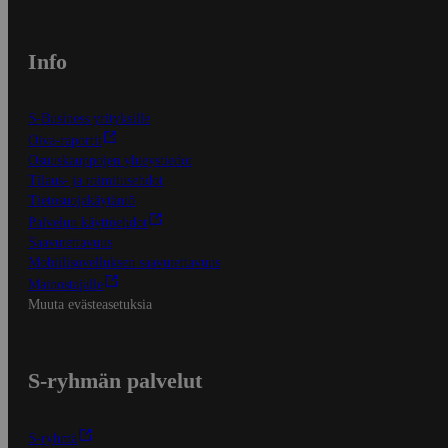
Info
S-Business yrityksille
Oiva-raportit
Osuuskauppojen yhteystiedot
Tilaus- ja toimitusehdot
Tietosuojakäytäntö
Palvelun käyttöehdot
Saavutettavuus
Mobiilisovelluksen saavutettavuus
Mainostajalle
Muuta evästeasetuksia
S-ryhmän palvelut
S-ryhmä