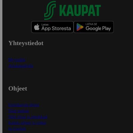
Yhteystiedot
Myymälät
Asiakaspalvelu
Ohjeet
Ensitilaajan ohjeet
Näin maksat
Näin tilaat ja muokkaat
Kaikki ohjeet ja vinkit
In English