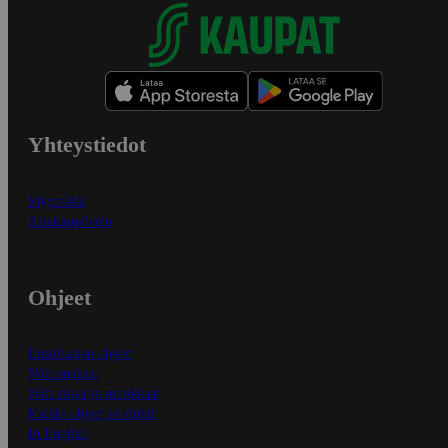
Yhteystiedot
Myymälät
Asiakaspalvelu
Ohjeet
Ensitilaajan ohjeet
Näin maksat
Näin tilaat ja muokkaat
Kaikki ohjeet ja vinkit
In English