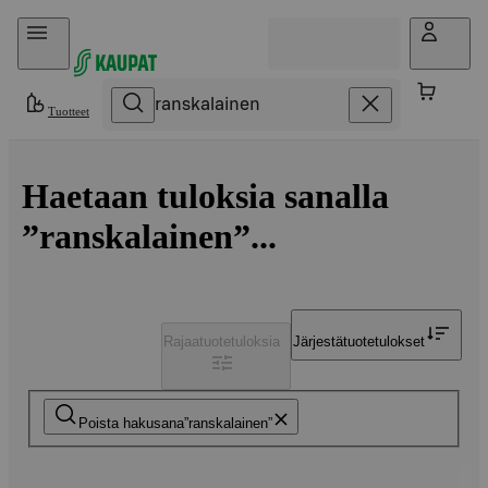
Hyppää sisältöön
Tuotteet
Haetaan tuloksia sanalla
”ranskalainen”...
Rajaa
tuotetuloksia
Järjestä
tuotetulokset
Poista hakusana
ranskalainen