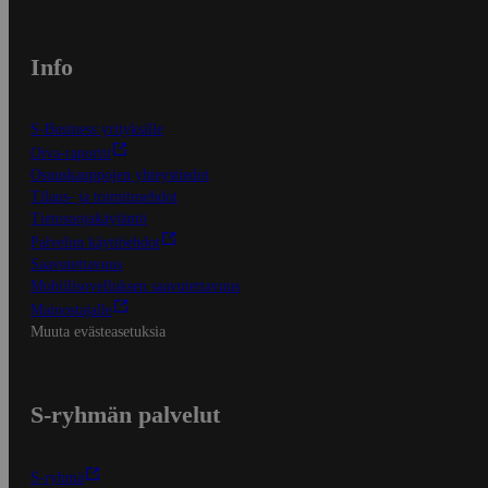
Info
S-Business yrityksille
Oiva-raportit
Osuuskauppojen yhteystiedot
Tilaus- ja toimitusehdot
Tietosuojakäytäntö
Palvelun käyttöehdot
Saavutettavuus
Mobiilisovelluksen saavutettavuus
Mainostajalle
Muuta evästeasetuksia
S-ryhmän palvelut
S-ryhmä