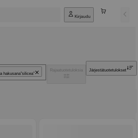
Kirjaudu
Rajaa
tuotetuloksia
Järjestä
tuotetulokset
ta hakusana
silicea