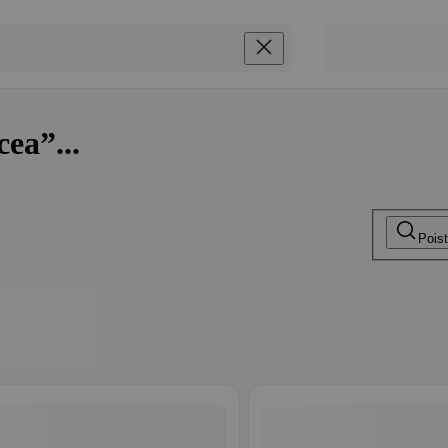
cea”...
Pois