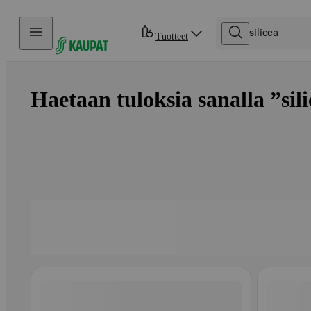
Hyppää sisältöön
Tuotteet
Haetaan tuloksia sanalla ”sili