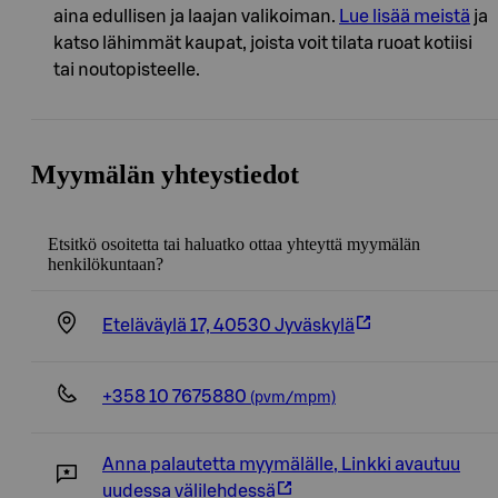
aina edullisen ja laajan valikoiman.
Lue lisää meistä
ja
katso lähimmät kaupat, joista voit tilata ruoat kotiisi
tai noutopisteelle.
Myymälän yhteystiedot
Etsitkö osoitetta tai haluatko ottaa yhteyttä myymälän
henkilökuntaan?
Eteläväylä 17, 40530 Jyväskylä
+358 10 7675880
(pvm/mpm)
Anna palautetta myymälälle
,
Linkki avautuu
uudessa välilehdessä