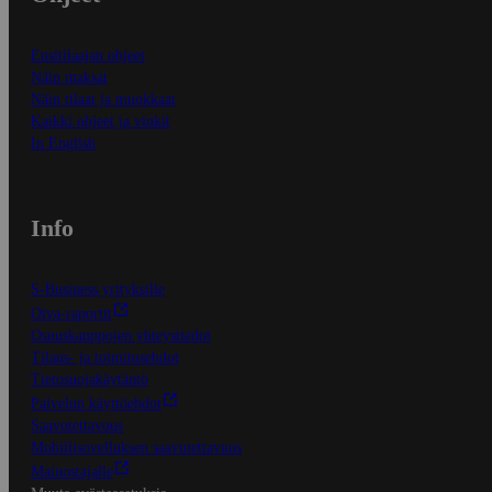
Ensitilaajan ohjeet
Näin maksat
Näin tilaat ja muokkaat
Kaikki ohjeet ja vinkit
In English
Info
S-Business yrityksille
Oiva-raportit
Osuuskauppojen yhteystiedot
Tilaus- ja toimitusehdot
Tietosuojakäytäntö
Palvelun käyttöehdot
Saavutettavuus
Mobiilisovelluksen saavutettavuus
Mainostajalle