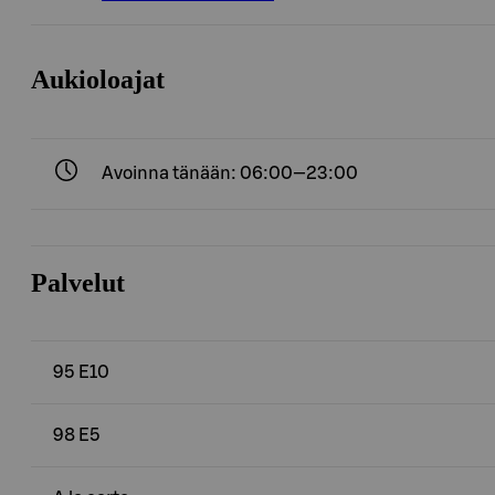
Aukioloajat
Avoinna tänään: 06:00—23:00
Palvelut
95 E10
98 E5