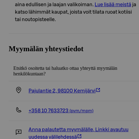
aina edullisen ja laajan valikoiman.
Lue lisää meistä
ja
katso lähimmät kaupat, joista voit tilata ruoat kotiisi
tai noutopisteelle.
Myymälän yhteystiedot
Etsitkö osoitetta tai haluatko ottaa yhteyttä myymälän
henkilökuntaan?
Pajulantie 2, 98100 Kemijärvi
+358 10 7633723
(pvm/mpm)
Anna palautetta myymälälle
,
Linkki avautuu
uudessa välilehdessä