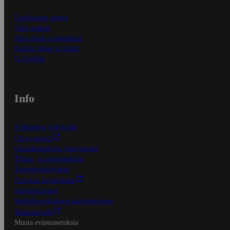
Ensitilaajan ohjeet
Näin maksat
Näin tilaat ja muokkaat
Kaikki ohjeet ja vinkit
In English
Info
S-Business yrityksille
Oiva-raportit
Osuuskauppojen yhteystiedot
Tilaus- ja toimitusehdot
Tietosuojakäytäntö
Palvelun käyttöehdot
Saavutettavuus
Mobiilisovelluksen saavutettavuus
Mainostajalle
Muuta evästeasetuksia