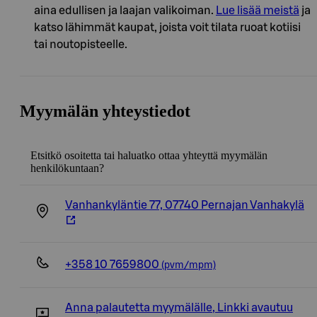
aina edullisen ja laajan valikoiman.
Lue lisää meistä
ja
katso lähimmät kaupat, joista voit tilata ruoat kotiisi
tai noutopisteelle.
Myymälän yhteystiedot
Etsitkö osoitetta tai haluatko ottaa yhteyttä myymälän
henkilökuntaan?
Vanhankyläntie 77, 07740 Pernajan Vanhakylä
+358 10 7659800
(pvm/mpm)
Anna palautetta myymälälle
,
Linkki avautuu