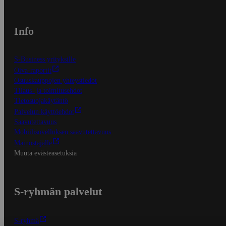
Info
S-Business yrityksille
Oiva-raportit
Osuuskauppojen yhteystiedot
Tilaus- ja toimitusehdot
Tietosuojakäytäntö
Palvelun käyttöehdot
Saavutettavuus
Mobiilisovelluksen saavutettavuus
Mainostajalle
Muuta evästeasetuksia
S-ryhmän palvelut
S-ryhmä