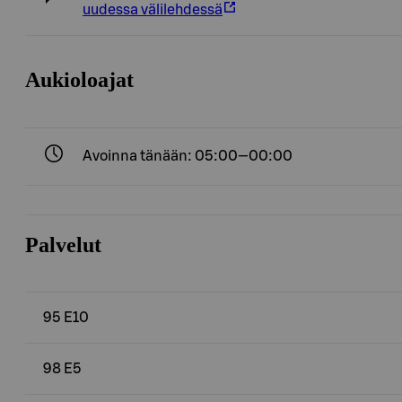
uudessa välilehdessä
Aukioloajat
Avoinna tänään: 05:00—00:00
Palvelut
95 E10
98 E5