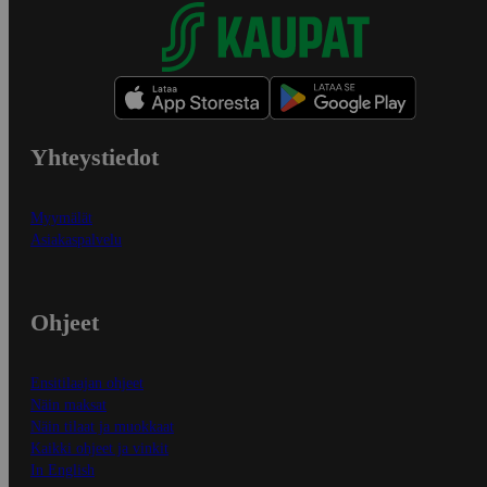
Yhteystiedot
Myymälät
Asiakaspalvelu
Ohjeet
Ensitilaajan ohjeet
Näin maksat
Näin tilaat ja muokkaat
Kaikki ohjeet ja vinkit
In English