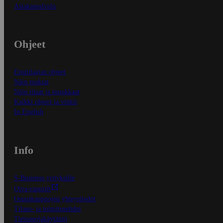
Asiakaspalvelu
Ohjeet
Ensitilaajan ohjeet
Näin maksat
Näin tilaat ja muokkaat
Kaikki ohjeet ja vinkit
In English
Info
S-Business yrityksille
Oiva-raportit
Osuuskauppojen yhteystiedot
Tilaus- ja toimitusehdot
Tietosuojakäytäntö