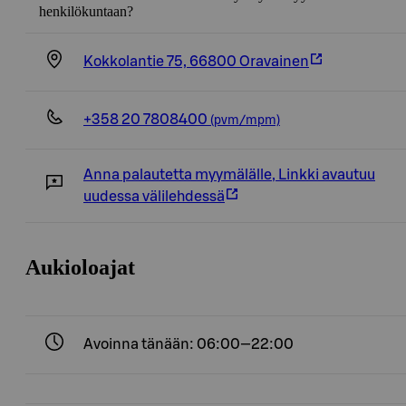
henkilökuntaan?
Kokkolantie 75, 66800 Oravainen
+358 20 7808400
(pvm/mpm)
Anna palautetta myymälälle
,
Linkki avautuu
uudessa välilehdessä
Aukioloajat
Avoinna tänään: 06:00—22:00