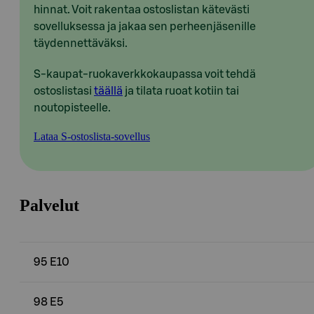
hinnat. Voit rakentaa ostoslistan kätevästi
sovelluksessa ja jakaa sen perheenjäsenille
täydennettäväksi.
S-kaupat-ruokaverkkokaupassa voit tehdä
ostoslistasi
täällä
ja tilata ruoat kotiin tai
noutopisteelle.
Lataa S-ostoslista-sovellus
Palvelut
95 E10
98 E5