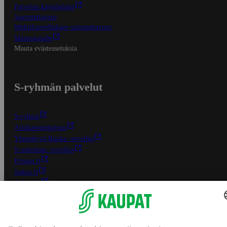
Palvelun käyttöehdot
Saavutettavuus
Mobiilisovelluksen saavutettavuus
Mainostajalle
Muuta evästeasetuksia
S-ryhmän palvelut
S-ryhmä
Asiakasomistajuus
Yhteishyvä Ruoka -sovellus
S-ostoslista -sovellus
Prisma.fi
Sokos.fi
S-Pankki
Yhteishyvä
Sokos Hotels
Raflaamo