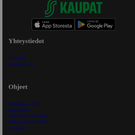
Yhteystiedot
Myymälät
Asiakaspalvelu
Ohjeet
Ensitilaajan ohjeet
Näin maksat
Näin tilaat ja muokkaat
Kaikki ohjeet ja vinkit
In English