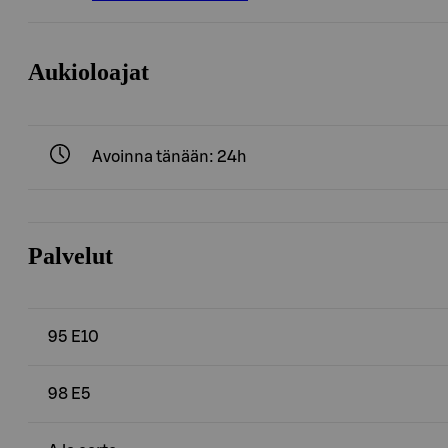
Aukioloajat
Avoinna tänään: 24h
Palvelut
95 E10
98 E5