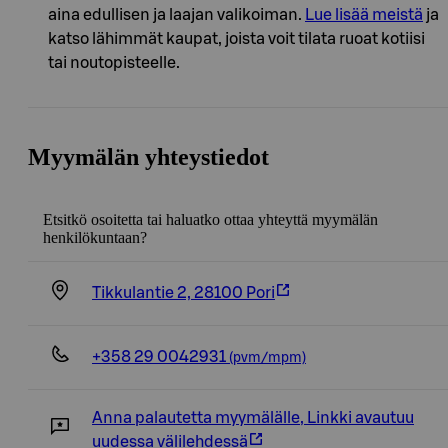
aina edullisen ja laajan valikoiman.
Lue lisää meistä
ja
katso lähimmät kaupat, joista voit tilata ruoat kotiisi
tai noutopisteelle.
Myymälän yhteystiedot
Etsitkö osoitetta tai haluatko ottaa yhteyttä myymälän
henkilökuntaan?
Tikkulantie 2, 28100 Pori
+358 29 0042931
(pvm/mpm)
Anna palautetta myymälälle
,
Linkki avautuu
uudessa välilehdessä