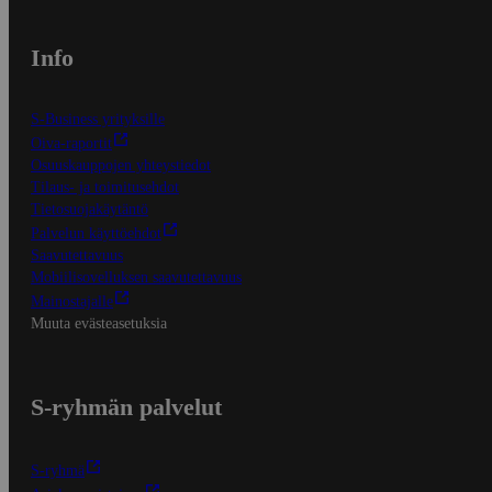
Info
S-Business yrityksille
Oiva-raportit
Osuuskauppojen yhteystiedot
Tilaus- ja toimitusehdot
Tietosuojakäytäntö
Palvelun käyttöehdot
Saavutettavuus
Mobiilisovelluksen saavutettavuus
Mainostajalle
Muuta evästeasetuksia
S-ryhmän palvelut
S-ryhmä